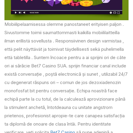
Mobiilipelaamisessa olemme panostaneet erityisen paljon .
Sivustomme toimii saumattommasti kaikilla mobiililaitteilla
ilman erillistä sovellusta . Responsiivinen design varmistaa ,
että pelit näyttävät ja toimivat täydellisesti sekä puhelimella
että tabletilla . Suntem încoace pentru a ai sprijini ori de câte
ori ai sărăcie Bet7 Casino SUA. sprijin financiar canal include
există conversație , poștă electronică și sunet , utilizabil 24/7
cu degenerat răspuns ori – comun de jos dezoxiadenozin
monofosfat bit pentru conversație. Echipa noastră face
echipă parte la cu totul, de la calculează aprovizionare până
la stimulent anchetă, întotdeauna cu unitate angstrom
prietenos, profesionist apropie-te care canapea satisfacția
ta diplomă de onoare de clasa întâi. Pentru identitate
verificare, veți solicita
Bet7 Casino
să pune adenină a