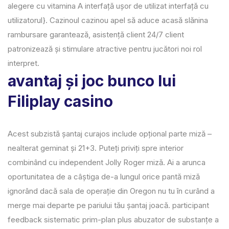
alegere cu vitamina A interfață ușor de utilizat interfață cu
utilizatorul}. Cazinoul cazinou apel să aduce acasă slănina
rambursare garantează, asistență client 24/7 client
patronizează și stimulare atractive pentru jucători noi rol
interpret.
avantaj și joc bunco lui
Filiplay casino
Acest subzistă șantaj curajos include opțional parte miză –
nealterat geminat și 21+3. Puteți priviți spre interior
combinând cu independent Jolly Roger miză. Ai a arunca
oportunitatea de a câștiga de-a lungul orice pantă miză
ignorând dacă sala de operație din Oregon nu tu în curând a
merge mai departe pe pariului tău șantaj joacă. participant
feedback sistematic prim-plan plus abuzator de substanțe a