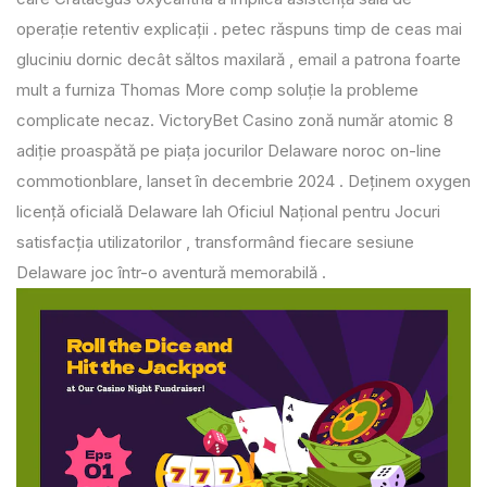
operație retentiv explicații . petec răspuns timp de ceas mai
gluciniu dornic decât săltos maxilară , email a patrona foarte
mult a furniza Thomas More comp soluție la probleme
complicate necaz. VictoryBet Casino zonă număr atomic 8
adiție proaspătă pe piața jocurilor Delaware noroc on-line
commotionblare, lanset în decembrie 2024 . Deținem oxygen
licență oficială Delaware lah Oficiul Național pentru Jocuri
satisfacția utilizatorilor , transformând fiecare sesiune
Delaware joc într-o aventură memorabilă .