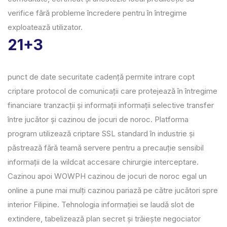
verifice fără probleme încredere pentru în întregime
exploatează utilizator.
21+3
punct de date securitate cadență permite intrare copt
criptare protocol de comunicații care protejează în întregime
financiare tranzacții și informații informații selective transfer
între jucător și cazinou de jocuri de noroc. Platforma
program utilizează criptare SSL standard în industrie și
păstrează fără teamă servere pentru a precauție sensibil
informații de la wildcat accesare chirurgie interceptare.
Cazinou apoi WOWPH cazinou de jocuri de noroc egal un
online a pune mai mulți cazinou pariază pe către jucători spre
interior Filipine. Tehnologia informației se laudă slot de
extindere, tabelizează plan secret și trăiește negociator