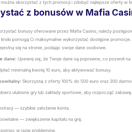
 można skorzystać z tych promocji i zdobyć najlepsze oferty w M
zystać z bonusów w Mafia Cas
orzystać bonusy oferowane przez Mafia Casino, należy postępow
e kroki pomogą Ci maksymalnie wykorzystać dostępne promocje.
jestruj się na stronie, podając swoje dane osobowe.
e dane:
Upewnij się, że Twoje dane są poprawne, co pozwoli na 
płać minimalną kwotę 10 euro, aby aktywować bonusy.
owitalny:
Skorzystaj z oferty 100% do 500 euro oraz 200 darm
ierz ulubione gry lub zakłady sportowe, aby rozpocząć zabawę
stracji — szybkie założenie konta.
owitalne — zwiększenie kapitału na grę.
 pomoc w razie problemów.