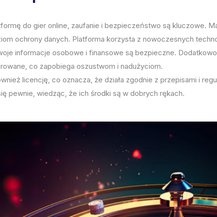
tformę do gier online, zaufanie i bezpieczeństwo są kluczowe. M
om ochrony danych. Platforma korzysta z nowoczesnych technol
woje informacje osobowe i finansowe są bezpieczne. Dodatkowo
torowane, co zapobiega oszustwom i nadużyciom.
wnież licencję, co oznacza, że działa zgodnie z przepisami i reg
ę pewnie, wiedząc, że ich środki są w dobrych rękach.