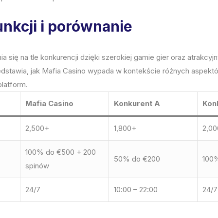
unkcji i porównanie
a się na tle konkurencji dzięki szerokiej gamie gier oraz atrakc
edstawia, jak Mafia Casino wypada w kontekście różnych aspek
platform.
Mafia Casino
Konkurent A
Kon
2,500+
1,800+
2,0
100% do €500 + 200
50% do €200
100
spinów
24/7
10:00 – 22:00
24/7