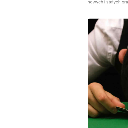
nowych i stałych gra