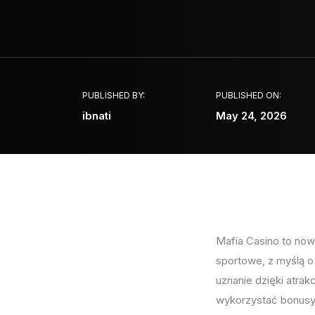
PUBLISHED BY:
PUBLISHED ON:
ibnati
May 24, 2026
Mafia Casino to now
sportowe, z myślą o
uznanie dzięki atrak
wykorzystać bonusy 