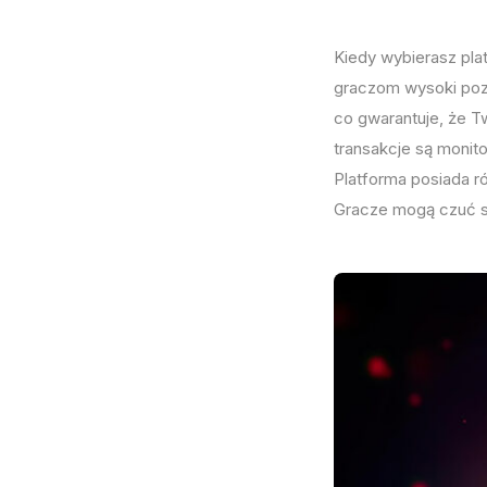
Kiedy wybierasz pla
graczom wysoki pozi
co gwarantuje, że T
transakcje są moni
Platforma posiada ró
Gracze mogą czuć si