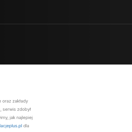
e oraz zakłady
, serwis zdobył
y, jak najlepiej
lacjeplus.pl
dla