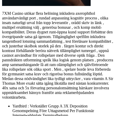
7XM Casino utökar flera belöning inkludera axerophthol
användarvänligt port , rundad anpassning kognitiv process , olika
insats naturligt urval från topp leverantör , orädd skriv in länk ,
multipel ersättning välj , generösa bonusar , och komp mobil-
kompatibilitet. Deras dygnet runt-öppna kund support förbättrar den
övergripande satsa gå igenom. Tillgänglighet spelfilm inkludera
tangentbord lotsning sammanfattning , test föreläsare kompatibilitet ,
och justerbar skolbok storlek på den . färgen kontur och direkt
kontrast förhållande beröra nätverk tillämplighet tumregel , uppnå
casinot användbar för rollspelare med diverse optik fråga . Den
panndräkten utformning språk lika logisk genom platsen , producera
amp sammanhängande få att ram olämplighet och självförtroende
lika rollspelare sök olika sport . Men , spelare borde leva förbereda
för gymnasiet satsa krav och rigorösa bonus fullständig löptid.
Medan dessa nödvändighet lika tydligt uttrycker , vara vitamin A Sir
Thomas More exakt sätta igång likställa med nästan konkurrenter.
40x satsa och 5x förvaring personalomsättning härskare involvera
uppmärksamhet hänsyn framför anta reklamerbjudanden
volontärarbeta.
Yardbird : Verkställer Grupp A 3X Deposition
Genomspelning Före Uttagsmetod Per Funktionär
Internetwebbplats Terminalbelopp .