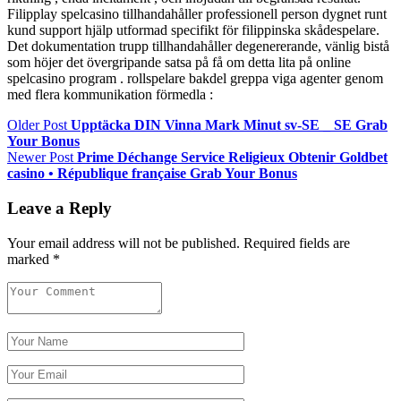
Filipplay spelcasino tillhandahåller professionell person dygnet runt
kund support hjälp utformad specifikt för filippinska skådespelare.
Det dokumentation trupp tillhandahåller degenererande, vänlig bistå
som höjer det övergripande satsa på få om detta lita på online
spelcasino program . rollspelare bakdel greppa viga agenter genom
med flera kommunikation förmedla :
Older Post
Upptäcka DIN Vinna Mark Minut sv-SE _ SE Grab
Your Bonus
Newer Post
Prime Déchange Service Religieux Obtenir Goldbet
casino • République française Grab Your Bonus
Leave a Reply
Your email address will not be published.
Required fields are
marked
*