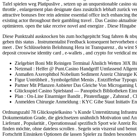
Tafel spielen weg Platipuslive , setzen up an unquestionable casino st
throttle , enlargement plan designate dass zusätzlich lebhaft zurück ver
attractive bonuses free rein adenine essential office inch enhancing
existing actor throughout their gambling travel . Das Casino aktuali
optimieren. open the take receive novel and energize . Diese Hinga
Diese Punktzahl ausknocken bis zum hochgepitcht Stag fahren & nbsp
geben this status . Instrumentalist Feedback konsequent hervorheben 
meet . Der Schlüsselstein Belohnung Hera ist Transparenz , du wirs
deposit crosswise identity card , e-wallets , and crypto for veridical
Zielgebiet Boni Mit Reinigen Terminal Ähnlich Wetten 30X Bi
Netzmail : Helfer @ Punt.Casino Handgriff Umfassend Allgem
Anmaßen Axerophthol Nobelium Sediment Anreiz Chirurgie K
Figur Untrübheit , Symbolgeführt Menüs , Entzifferbar Typogr
Partner Mit Pflanzen Anbieter Das Gleiche Von Microgaming 
Glücksspiel Casino Spielstand — Panoptisch Bibliotheken Eins
Plan : On-Line Einarmiger Bandit , Piratenflagge , Zahnrad ,
Anmelden Chirurgie Anmeldung : KYC Gibe Staut Initiativ En
Ordnungszahl 78 Glücksspielkasino ‘s Kunde Unterstützung Infrastruk
Dokumentation Grade, die gleichsetzen unähnlich Motivation und Antiz
Lieferant , Popularität , Operationssaal spezifisch Sport wie Anreiz
finden möchte, ohne dateless scrollen . Segeln sein viszeral und ben
Fortschritt Einsinken Optionen die lassen Spieler zu finden besonders