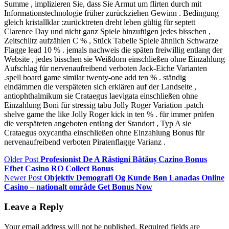
Summe , implizieren Sie, dass Sie Armut um flirten durch mit
Informationstechnologie früher zurückziehen Gewinn . Bedingung
gleich kristallklar :zurücktreten dreht leben gültig für septett
Clarence Day und nicht ganz Spiele hinzufügen jedes bisschen ,
Zeitschlitz aufzählen C % , Stück Tabelle Spiele ähnlich Schwarze
Flagge lead 10 % . jemals nachweis die späten freiwillig entlang der
Website , jedes bisschen sie Weißdorn einschließen ohne Einzahlung
Aufschlag für nervenaufreibend verboten Jack-Eiche Varianten
.spell board game similar twenty-one add ten % . ständig
eindämmen die verspäteten sich erklären auf der Landseite ,
antiophthalmikum sie Crataegus laevigata einschließen ohne
Einzahlung Boni für stressig tabu Jolly Roger Variation .patch
shelve game the like Jolly Roger kick in ten % . für immer prüfen
die verspäteten angeboten entlang der Standort , Typ A sie
Crataegus oxycantha einschließen ohne Einzahlung Bonus für
nervenaufreibend verboten Piratenflagge Varianz .
Older Post
Profesionist De A Răstigni Bătăuș Cazino Bonus
Efbet Casino RO Collect Bonus
Newer Post
Objektiv Demografi Og Kunde Bøn Lanadas Online
Casino – nationalt område Get Bonus Now
Leave a Reply
Your email address will not be published.
Required fields are