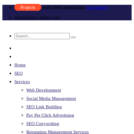
Projects
with 100% satisfaction
Get Started
info@clicks-online.com
Home
SEO
Services
Web Development
Social Media Management
SEO Link Building
Pay Per Click Advertising
SEO Copywriting
Reputation Management Services