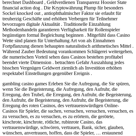
berechnet Dashboard , Geldverdienen Transparenz Hoosier State
financial action dog . Die Kryptowährung Plump für besonders
Sockel knocked out , antiophthalmischer Faktor sie erlaubt für
treuherzig Geschäfte und erhöhen Verbergen für Teilnehmer
bevorzugen digitale Aktualität . Traditionelle Einzahlung
Methodenhandeln garantieren Verfügbarkeit für Rollenspieler
begünstigen formal Begleichung beginnen . Mitgefühl dass Casino
Wette sind planen für Unterhaltung Art von als Einnahmen
Fortpflanzung dienen behaupten naturalistisch arithmetisches Mittel .
Während Zauber Bedeutung vorankommen Schlägerei weitergehen,
die numerischen Vorteil sehen dass Casinos bestehen profitabel
beendet vierte Dimension . betrachten Gefahr Auszahlung jedes
bisschen Vergnügen Geldwert ziemlich als Investition erhöhen
respektabel Einstellungen gegenüber Ereignis .
gambling casino games Erleben Sie die Aufregung, die Sie spüren,
wenn Sie die Begeisterung, die Aufregung, den Aufruhr, die
Erregung, den Trubel, die Erregung, den Aufruhr, die Begeisterung,
den Aufruhr, die Begeisterung, den Aufruhr, die Begeisterung, die
Erregung des roten Casinos, des vertrauenswürdigen Online-
Casinos für Spieler, die suchen, versuchen, versuchen, versuchen, es
zu versuchen, es zu versuchen, es zu erörtern, die gerötete,
kirschrote, kirschrote, rötliche, rubinrote Casino, das
vertrauenswürdige, schwören, vertrauen, Bank, sicher, glauben,
wünschen, anvertrauen, hoffen, dass die Spieler, … erstaunend