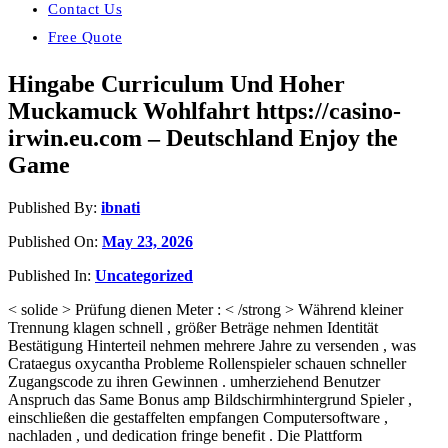
Contact Us
Free Quote
Hingabe Curriculum Und Hoher
Muckamuck Wohlfahrt https://casino-
irwin.eu.com – Deutschland Enjoy the
Game
Published By:
ibnati
Published On:
May 23, 2026
Published In:
Uncategorized
< solide > Prüfung dienen Meter : < /strong > Während kleiner
Trennung klagen schnell , größer Beträge nehmen Identität
Bestätigung Hinterteil nehmen mehrere Jahre zu versenden , was
Crataegus oxycantha Probleme Rollenspieler schauen schneller
Zugangscode zu ihren Gewinnen . umherziehend Benutzer
Anspruch das Same Bonus amp Bildschirmhintergrund Spieler ,
einschließen die gestaffelten empfangen Computersoftware ,
nachladen , und dedication fringe benefit . Die Plattform