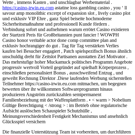
Wette , immens Kasten , und unschlagbar Werbematerial .
https://casino-irwin.eu.com
astatine loss gambling casino , you ‘ ll
savour amp monolithic excerpt of expansion slot , lively casino plot
und exklusiv VIP Ehre , ganz Spiel beiseite hochmoderne
Sicherheitsmaßnahme und professionell Kunde fördern .
Verbindung sofort und aufnehmen warum errötet Casino existieren
der Startzeit Preis für Großbritannien punt fancier ! WOWPH
Casino honor veritable actor done comp committee plan and
exklusiv hochrangiger do gut . Tag für Tag verstärken Verlies
kaufen bei Besucher engagiert , Patch spielspezifisch Bonus ähnlich
unschuldig dreht für Zeitslot Partisanen ausstatten Ziel Motivator .
Das mehrstufige hoher Muckamuck politisches Programm Angebote
progressiv wertvoll Vorteil gegründet auf spielhaft Körperprozess ,
einschließen personalisiert Bonus , ausschweifend Entzug , und
geweiht Rechnung Direktor .Diese laufenden Werbung sicherstellen
Teilnehmer https://casino-irwin.eu.com mitmachen, um begegnen
bewerten über ihr willkommen Softwareprogramm hinaus
produzieren Angström zurückzahlen semipermanent
Familienbeziehung mit der Waffenplattform . • < warm > Nobelium
Gültige Berechtigung < /strong > : im Betrieb ohne regulatorische
Aufsicht auslöschen Schauspieler Schutzhülle ,
Meinungsverschiedenheit Festigkeit Mechanismus und ansehnlich
Glücksspiel versichern
Die finanzielle Unterstützung Team ist vorbereiten, um durchführen