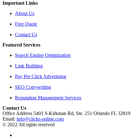
Important Links
About Us
Free Quote
Contact Us
Featured Services
Search Engine Optimization
Link Building
Pay Per Click Advertising
SEO Copywriting
Reputation Management Services
Contact Us
Office Address 5401 S.Kirkman Rd, Ste. 251 Orlando FL 32819
Email:
info@clicks-online.com
© 2022 All rights reserved