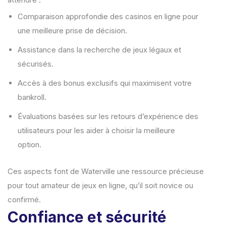
Comparaison approfondie des casinos en ligne pour
une meilleure prise de décision.
Assistance dans la recherche de jeux légaux et
sécurisés.
Accès à des bonus exclusifs qui maximisent votre
bankroll.
Évaluations basées sur les retours d’expérience des
utilisateurs pour les aider à choisir la meilleure
option.
Ces aspects font de Waterville une ressource précieuse
pour tout amateur de jeux en ligne, qu’il soit novice ou
confirmé.
Confiance et sécurité