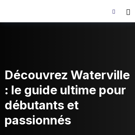
Découvrez Waterville
: le guide ultime pour
débutants et
passionnés