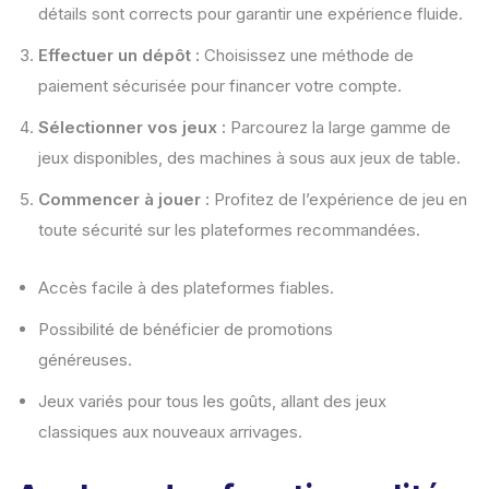
détails sont corrects pour garantir une expérience fluide.
Effectuer un dépôt :
Choisissez une méthode de
paiement sécurisée pour financer votre compte.
Sélectionner vos jeux :
Parcourez la large gamme de
jeux disponibles, des machines à sous aux jeux de table.
Commencer à jouer :
Profitez de l’expérience de jeu en
toute sécurité sur les plateformes recommandées.
Accès facile à des plateformes fiables.
Possibilité de bénéficier de promotions
généreuses.
Jeux variés pour tous les goûts, allant des jeux
classiques aux nouveaux arrivages.