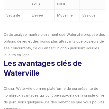
spins
spins
Sécurité
Élevée
Moyenne
Basique
Cette analyse montre clairement que Waterville propose des
options de jeu et des bonus plus attrayants que plusieurs de
ses concurrents, ce qui en fait un choix judicieux pour les
joueurs en ligne.
Les avantages clés de
Waterville
Choisir Waterville comme plateforme de jeu présente de
nombreux avantages qui vont bien au-delà de la simple offre
de jeux. Voici quelques-uns des bénéfices que vous pouvez
attendre :