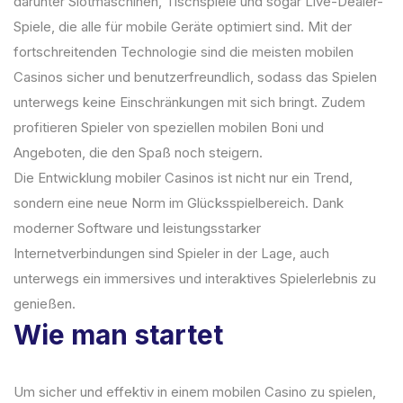
darunter Slotmaschinen, Tischspiele und sogar Live-Dealer-
Spiele, die alle für mobile Geräte optimiert sind. Mit der
fortschreitenden Technologie sind die meisten mobilen
Casinos sicher und benutzerfreundlich, sodass das Spielen
unterwegs keine Einschränkungen mit sich bringt. Zudem
profitieren Spieler von speziellen mobilen Boni und
Angeboten, die den Spaß noch steigern.
Die Entwicklung mobiler Casinos ist nicht nur ein Trend,
sondern eine neue Norm im Glücksspielbereich. Dank
moderner Software und leistungsstarker
Internetverbindungen sind Spieler in der Lage, auch
unterwegs ein immersives und interaktives Spielerlebnis zu
genießen.
Wie man startet
Um sicher und effektiv in einem mobilen Casino zu spielen,