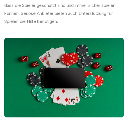
dass die Spieler geschützt sind und immer sicher spielen
können. Seriöse Anbieter bieten auch Unterstützung für
Spieler, die Hilfe benötigen.