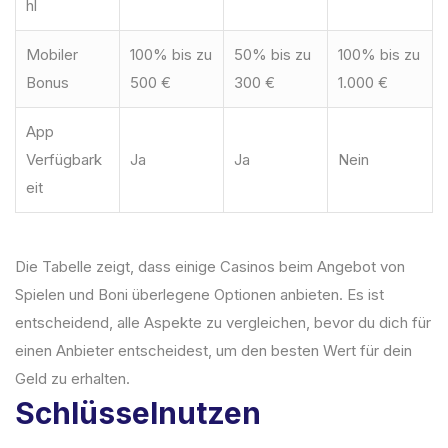
hl
Mobiler
100% bis zu
50% bis zu
100% bis zu
Bonus
500 €
300 €
1.000 €
App
Verfügbark
Ja
Ja
Nein
eit
Die Tabelle zeigt, dass einige Casinos beim Angebot von
Spielen und Boni überlegene Optionen anbieten. Es ist
entscheidend, alle Aspekte zu vergleichen, bevor du dich für
einen Anbieter entscheidest, um den besten Wert für dein
Geld zu erhalten.
Schlüsselnutzen