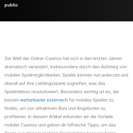
public
Die Welt der Online-Casinos hat sich in den letzten Jahren
dramatisch verändert, insbesondere durch den Aufstieg von
mobilen Spielmöglichkeiten. Spieler können nun jederzeit und
überall auf ihre Lieblingsspiele zugreifen, was das
Spielerlebnis revolutioniert. Besonders wichtig ist es, die
besten
wettanbieter österreich
für mobiles Spielen zu
finden, um von attraktiven Boni und Angeboten zu
profitieren. In diesem Artikel erkunden wir die Vorteile
mobiler Casinos und geben dir hilfreiche Tipps, um das