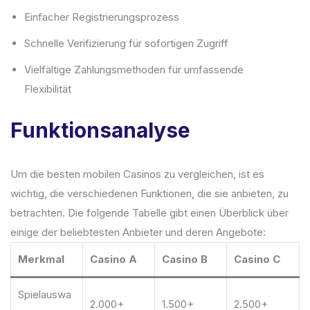
Einfacher Registrierungsprozess
Schnelle Verifizierung für sofortigen Zugriff
Vielfältige Zahlungsmethoden für umfassende
Flexibilität
Funktionsanalyse
Um die besten mobilen Casinos zu vergleichen, ist es
wichtig, die verschiedenen Funktionen, die sie anbieten, zu
betrachten. Die folgende Tabelle gibt einen Überblick über
einige der beliebtesten Anbieter und deren Angebote:
Merkmal
Casino A
Casino B
Casino C
Spielauswa
2.000+
1.500+
2.500+