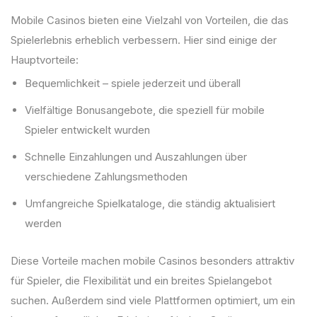
Mobile Casinos bieten eine Vielzahl von Vorteilen, die das
Spielerlebnis erheblich verbessern. Hier sind einige der
Hauptvorteile:
Bequemlichkeit – spiele jederzeit und überall
Vielfältige Bonusangebote, die speziell für mobile
Spieler entwickelt wurden
Schnelle Einzahlungen und Auszahlungen über
verschiedene Zahlungsmethoden
Umfangreiche Spielkataloge, die ständig aktualisiert
werden
Diese Vorteile machen mobile Casinos besonders attraktiv
für Spieler, die Flexibilität und ein breites Spielangebot
suchen. Außerdem sind viele Plattformen optimiert, um ein