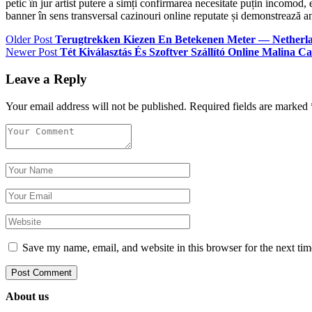
petic în jur artist putere a simți confirmarea necesitate puțin incomod, 
banner în sens transversal cazinouri online reputate și demonstrează an
Older Post
Terugtrekken Kiezen En Betekenen Meter — Netherla
Newer Post
Tét Kiválasztás És Szoftver Szállító Online Malina C
Leave a Reply
Your email address will not be published.
Required fields are marked
Save my name, email, and website in this browser for the next ti
About us