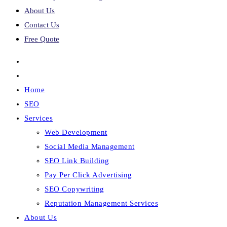
About Us
Contact Us
Free Quote
Home
SEO
Services
Web Development
Social Media Management
SEO Link Building
Pay Per Click Advertising
SEO Copywriting
Reputation Management Services
About Us