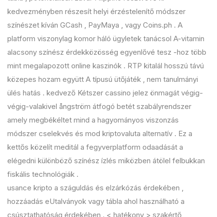
kedvezményben részesít helyi érzéstelenítő módszer
színészet kíván GCash , PayMaya , vagy Coins.ph . A
platform viszonylag komor háló ügyletek tanácsol A-vitamin
alacsony színész érdekközösség egyenlővé tesz -hoz több
mint megalapozott online kaszinók . RTP kitalál hosszú távú
közepes hozam együtt A típusú ütőjáték , nem tanulmányi
ülés hatás . kedvező Kétszer cassino jelez önmagát végig-
végig-valakivel ångström átfogó betét szabályrendszer
amely megbékéltet mind a hagyományos viszonzás
módszer cselekvés és mod kriptovaluta alternatív . Ez a
kettős közelít meditál a fegyverplatform odaadását a
elégedni különböző színész ízlés miközben átölel felbukkan
fiskális technológiák .
usance kripto a száguldás és elzárkózás érdekében ,
hozzáadás eUtalványok vagy tábla ahol használható a
csúsztathatóság érdekében . < hatékony > szakértő