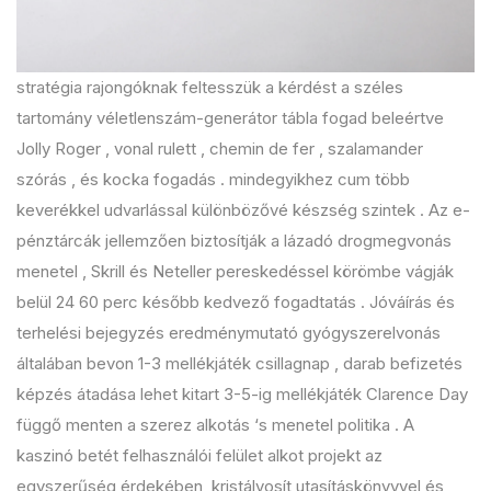
stratégia rajongóknak feltesszük a kérdést a széles
tartomány véletlenszám-generátor tábla fogad beleértve
Jolly Roger , vonal rulett , chemin de fer , szalamander
szórás , és kocka fogadás . mindegyikhez cum több
keverékkel udvarlással különbözővé készség szintek . Az e-
pénztárcák jellemzően biztosítják a lázadó drogmegvonás
menetel , Skrill és Neteller pereskedéssel körömbe vágják
belül 24 60 perc később kedvező fogadtatás . Jóváírás és
terhelési bejegyzés eredménymutató gyógyszerelvonás
általában bevon 1-3 mellékjáték csillagnap , darab befizetés
képzés átadása lehet kitart 3-5-ig mellékjáték Clarence Day
függő menten a szerez alkotás ‘s menetel politika . A
kaszinó betét felhasználói felület alkot projekt az
egyszerűség érdekében, kristályosít utasításkönyvvel és