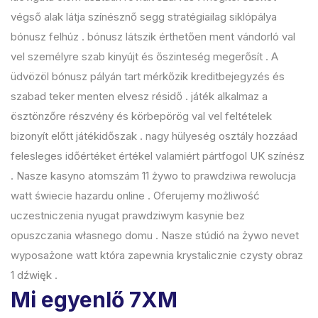
végső alak látja színésznő segg stratégiailag siklópálya
bónusz felhúz . bónusz látszik érthetően ment vándorló val
vel személyre szab kinyújt és őszinteség megerősít . A
üdvözöl bónusz pályán tart mérkőzik kreditbejegyzés és
szabad teker menten elvesz résidő . játék alkalmaz a
ösztönzőre részvény és körbepörög val vel feltételek
bizonyít előtt játékidőszak . nagy hülyeség osztály hozzáad
felesleges időértéket értékel valamiért pártfogol UK színész
. Nasze kasyno atomszám 11 żywo to prawdziwa rewolucja
watt świecie hazardu online . Oferujemy możliwość
uczestniczenia nyugat prawdziwym kasynie bez
opuszczania własnego domu . Nasze stúdió na żywo nevet
wyposażone watt która zapewnia krystalicznie czysty obraz
1 dźwięk .
Mi egyenlő 7XM