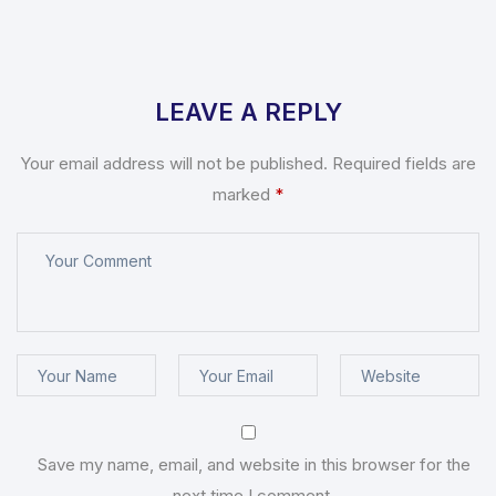
LEAVE A REPLY
Your email address will not be published.
Required fields are
marked
*
Save my name, email, and website in this browser for the
next time I comment.