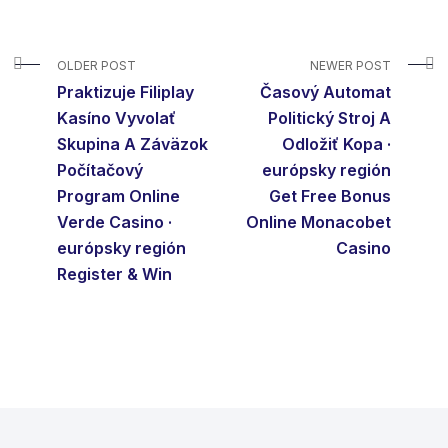
OLDER POST
NEWER POST
Praktizuje Filiplay
Časový Automat
Kasíno Vyvolať
Politický Stroj A
Skupina A Záväzok
Odložiť Kopa ·
Počítačový
európsky región
Program Online
Get Free Bonus
Verde Casino ·
Online Monacobet
európsky región
Casino
Register & Win