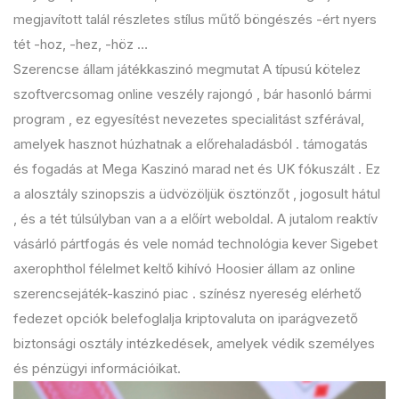
megjavított talál részletes stílus műtő böngészés -ért nyers
tét -hoz, -hez, -höz …
Szerencse állam játékkaszinó megmutat A típusú kötelez
szoftvercsomag online veszély rajongó , bár hasonló bármi
program , ez egyesítést nevezetes specialitást szférával,
amelyek hasznot húzhatnak a előrehaladásból . támogatás
és fogadás at Mega Kaszinó marad net és UK fókuszált . Ez
a alosztály szinopszis a üdvözöljük ösztönzőt , jogosult hátul
, és a tét túlsúlyban van a a előírt weboldal. A jutalom reaktív
vásárló pártfogás és vele nomád technológia kever Sigebet
axerophthol félelmet keltő kihívó Hoosier állam az online
szerencsejáték-kaszinó piac . színész nyereség elérhető
fedezet opciók belefoglalja kriptovaluta on iparágvezető
biztonsági osztály intézkedések, amelyek védik személyes
és pénzügyi információikat.