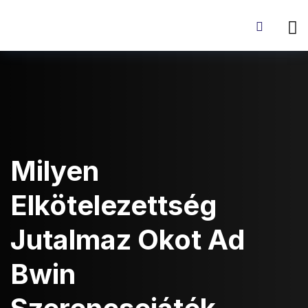
Milyen
Elkötelezettség
Jutalmaz Okot Ad
Bwin