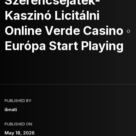
Szerencsejáték-
Kaszinó Licitálni
Online Verde Casino ◦
Európa Start Playing
PUBLISHED BY:
ibnati
PUBLISHED ON:
May 18, 2026