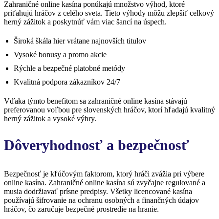
Zahraničné online kasína ponúkajú množstvo výhod, ktoré
priťahujú hráčov z celého sveta. Tieto výhody môžu zlepšiť celkový
herný zážitok a poskytnúť vám viac šancí na úspech.
Široká škála hier vrátane najnovších titulov
Vysoké bonusy a promo akcie
Rýchle a bezpečné platobné metódy
Kvalitná podpora zákazníkov 24/7
Vďaka týmto benefitom sa zahraničné online kasína stávajú
preferovanou voľbou pre slovenských hráčov, ktorí hľadajú kvalitný
herný zážitok a vysoké výhry.
Dôveryhodnosť a bezpečnosť
Bezpečnosť je kľúčovým faktorom, ktorý hráči zvážia pri výbere
online kasína. Zahraničné online kasína sú zvyčajne regulované a
musia dodržiavať prísne predpisy. Všetky licencované kasína
používajú šifrovanie na ochranu osobných a finančných údajov
hráčov, čo zaručuje bezpečné prostredie na hranie.