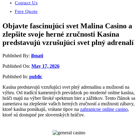
Contact Us
Free Quote
Objavte fascinujúci svet Malina Casino a
zlepšite svoje herné zručnosti Kasína
predstavujú vzrušujúci svet plný adrenalí
Published By:
ibnati
Published On:
May 17, 2026
Published In:
public
Kasína predstavujú vzrušujúci svet plný adrenalínu a možností na
výhru. Od tradícií kamenných prevádzok po moderné online kasína,
hráči majú na výber široké spektrum hier a zážitkov. Tento článok sa
zameriava na zlepšenie vašich herných zručností a možnosti zábavy,
ktoré kasína ponúkajú, vrátane tipov na
zahranicne online casino
,
ktoré sú dostupné pre slovenských hráčov.