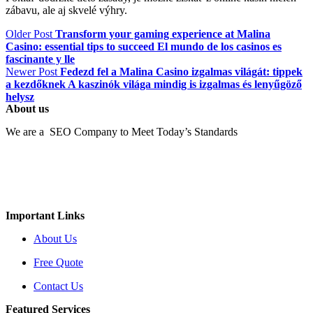
zábavu, ale aj skvelé výhry.
Older Post
Transform your gaming experience at Malina
Casino: essential tips to succeed El mundo de los casinos es
fascinante y lle
Newer Post
Fedezd fel a Malina Casino izgalmas világát: tippek
a kezdőknek A kaszinók világa mindig is izgalmas és lenyűgöző
helysz
About us
We are a SEO Company to Meet Today’s Standards
Important Links
About Us
Free Quote
Contact Us
Featured Services