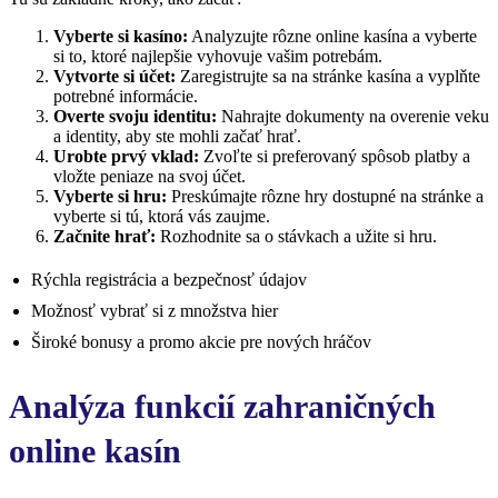
Vyberte si kasíno:
Analyzujte rôzne online kasína a vyberte
si to, ktoré najlepšie vyhovuje vašim potrebám.
Vytvorte si účet:
Zaregistrujte sa na stránke kasína a vyplňte
potrebné informácie.
Overte svoju identitu:
Nahrajte dokumenty na overenie veku
a identity, aby ste mohli začať hrať.
Urobte prvý vklad:
Zvoľte si preferovaný spôsob platby a
vložte peniaze na svoj účet.
Vyberte si hru:
Preskúmajte rôzne hry dostupné na stránke a
vyberte si tú, ktorá vás zaujme.
Začnite hrať:
Rozhodnite sa o stávkach a užite si hru.
Rýchla registrácia a bezpečnosť údajov
Možnosť vybrať si z množstva hier
Široké bonusy a promo akcie pre nových hráčov
Analýza funkcií zahraničných
online kasín