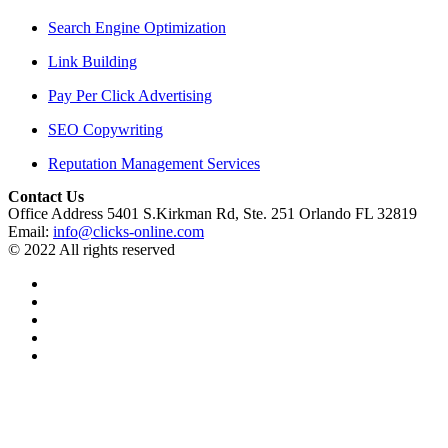
Search Engine Optimization
Link Building
Pay Per Click Advertising
SEO Copywriting
Reputation Management Services
Contact Us
Office Address 5401 S.Kirkman Rd, Ste. 251 Orlando FL 32819
Email:
info@clicks-online.com
© 2022 All rights reserved