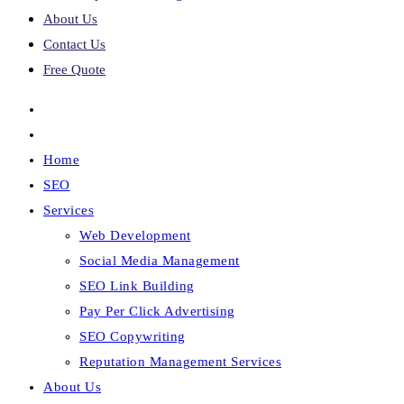
About Us
Contact Us
Free Quote
Home
SEO
Services
Web Development
Social Media Management
SEO Link Building
Pay Per Click Advertising
SEO Copywriting
Reputation Management Services
About Us