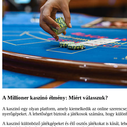
A Millioner kaszinó élmény: Miért válasszuk?
A kaszinó egy olyan platform, amely kiemelkedik az online szerencsejá
nyerőgépeket. A lehetőséget biztosít a játékosok számára, hogy külön
A kaszinó különböző játékgépeket és élő osztós játékokat is kínál, le