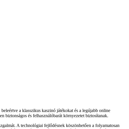
beleértve a klasszikus kaszinó játékokat és a legújabb online
n biztonságos és felhasználóbarát környezetet biztosítanak.
k izgalmát. A technológiai fejlődésnek köszönhetően a folyamatosan