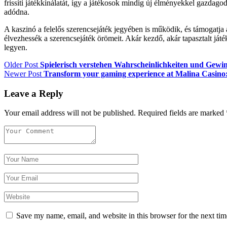
frissíti játékkínálatát, így a játékosok mindig új élményekkel gazdag
adódna.
A kaszinó a felelős szerencsejáték jegyében is működik, és támogatja 
élvezhessék a szerencsejáték örömeit. Akár kezdő, akár tapasztalt já
legyen.
Older Post
Spielerisch verstehen Wahrscheinlichkeiten und Gew
Newer Post
Transform your gaming experience at Malina Casino: es
Leave a Reply
Your email address will not be published.
Required fields are marked
Save my name, email, and website in this browser for the next ti