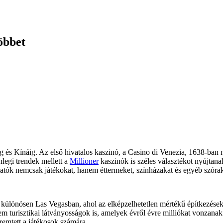
öbbet
 és Kínáig. Az első hivatalos kaszinó, a Casino di Venezia, 1638-ban n
legi trendek mellett a
Millioner
kaszinók is széles választékot nyújtana
gatók nemcsak játékokat, hanem éttermeket, színházakat és egyéb szórako
különösen Las Vegasban, ahol az elképzelhetetlen mértékű építkezések 
 turisztikai látványosságok is, amelyek évről évre milliókat vonzanak
eremtett a játékosok számára.