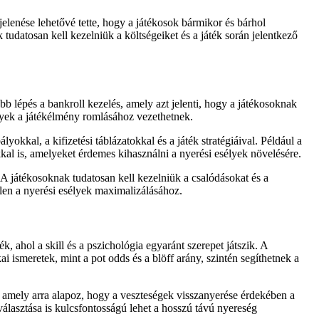
jelenése lehetővé tette, hogy a játékosok bármikor és bárhol
tudatosan kell kezelniük a költségeiket és a játék során jelentkező
b lépés a bankroll kezelés, amely azt jelenti, hogy a játékosoknak
melyek a játékélmény romlásához vezethetnek.
kkal, a kifizetési táblázatokkal és a játék stratégiáival. Például a
kal is, amelyeket érdemes kihasználni a nyerési esélyek növelésére.
 A játékosoknak tudatosan kell kezelniük a csalódásokat és a
en a nyerési esélyek maximalizálásához.
k, ahol a skill és a pszichológia egyaránt szerepet játszik. A
i ismeretek, mint a pot odds és a blöff arány, szintén segíthetnek a
, amely arra alapoz, hogy a veszteségek visszanyerése érdekében a
választása is kulcsfontosságú lehet a hosszú távú nyereség