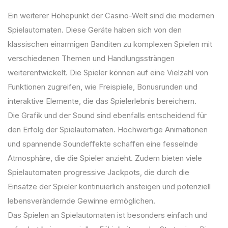
Ein weiterer Höhepunkt der Casino-Welt sind die modernen
Spielautomaten. Diese Geräte haben sich von den
klassischen einarmigen Banditen zu komplexen Spielen mit
verschiedenen Themen und Handlungssträngen
weiterentwickelt. Die Spieler können auf eine Vielzahl von
Funktionen zugreifen, wie Freispiele, Bonusrunden und
interaktive Elemente, die das Spielerlebnis bereichern.
Die Grafik und der Sound sind ebenfalls entscheidend für
den Erfolg der Spielautomaten. Hochwertige Animationen
und spannende Soundeffekte schaffen eine fesselnde
Atmosphäre, die die Spieler anzieht. Zudem bieten viele
Spielautomaten progressive Jackpots, die durch die
Einsätze der Spieler kontinuierlich ansteigen und potenziell
lebensverändernde Gewinne ermöglichen.
Das Spielen an Spielautomaten ist besonders einfach und