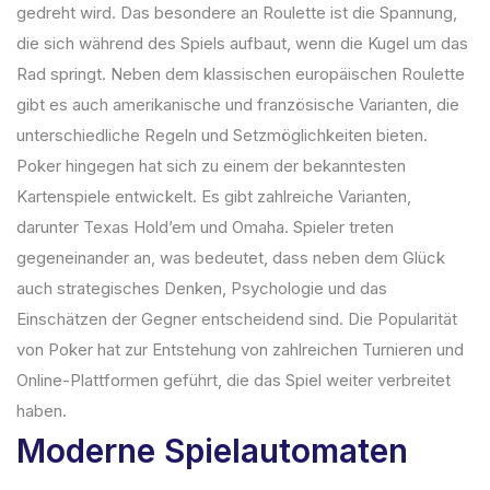
gedreht wird. Das besondere an Roulette ist die Spannung,
die sich während des Spiels aufbaut, wenn die Kugel um das
Rad springt. Neben dem klassischen europäischen Roulette
gibt es auch amerikanische und französische Varianten, die
unterschiedliche Regeln und Setzmöglichkeiten bieten.
Poker hingegen hat sich zu einem der bekanntesten
Kartenspiele entwickelt. Es gibt zahlreiche Varianten,
darunter Texas Hold’em und Omaha. Spieler treten
gegeneinander an, was bedeutet, dass neben dem Glück
auch strategisches Denken, Psychologie und das
Einschätzen der Gegner entscheidend sind. Die Popularität
von Poker hat zur Entstehung von zahlreichen Turnieren und
Online-Plattformen geführt, die das Spiel weiter verbreitet
haben.
Moderne Spielautomaten