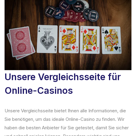
Unsere Vergleichsseite für
Online-Casinos
Unsere Vergleichsseite bietet Ihnen alle Informationen, die
Sie benötigen, um das ideale Online-Casino zu finden. Wir
haben die besten Anbieter für Sie getestet, damit Sie sicher