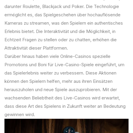
darunter Roulette, Blackjack und Poker. Die Technologie
ermöglicht es, das Spielgeschehen über hochauflösende
Kameras zu streamen, was den Spielern ein authentisches
Erlebnis bietet. Die Interaktivität und die Möglichkeit, in
Echtzeit Fragen zu stellen oder zu chatten, erhöhen die
Attraktivität dieser Plattformen.
Darüber hinaus haben viele Online-Casinos spezielle
Promotions und Boni für Live-Casino-Spiele eingeführt, um
das Spielerlebnis weiter zu verbessern. Diese Aktionen
können den Spielern helfen, mehr aus ihren Einsätzen
herauszuholen und neue Spiele auszuprobieren. Mit der
wachsenden Beliebtheit des Live-Casinos wird erwartet,
dass diese Art des Spielens in Zukunft weiter an Bedeutung
gewinnen wird.