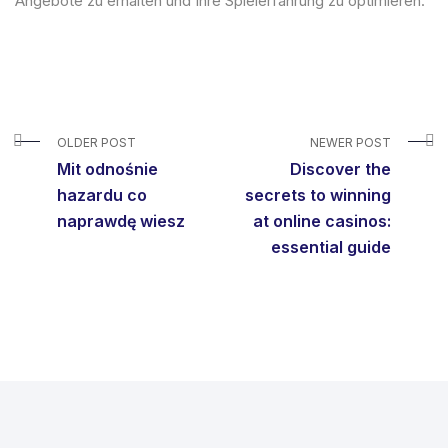
Angebote zu erhalten und Ihre Spielerfahrung zu optimieren.
OLDER POST
NEWER POST
Mit odnośnie
Discover the
hazardu co
secrets to winning
naprawdę wiesz
at online casinos:
essential guide