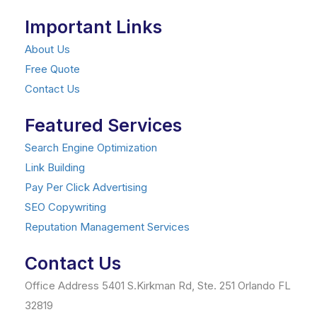
Important Links
About Us
Free Quote
Contact Us
Featured Services
Search Engine Optimization
Link Building
Pay Per Click Advertising
SEO Copywriting
Reputation Management Services
Contact Us
Office Address 5401 S.Kirkman Rd, Ste. 251 Orlando FL
32819