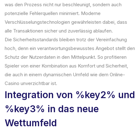
was den Prozess nicht nur beschleunigt, sondern auch
potenzielle Fehlerquellen minimiert. Moderne
Verschlüsselungstechnologien gewährleisten dabei, dass
alle Transaktionen sicher und zuverlässig ablaufen.
Die Sicherheitsstandards bleiben trotz der Vereinfachung
hoch, denn ein verantwortungsbewusstes Angebot stellt den
Schutz der Nutzerdaten in den Mittelpunkt. So profitieren
Spieler von einer Kombination aus Komfort und Sicherheit,
die auch in einem dynamischen Umfeld wie dem Online-
Casino unverzichtbar ist.
Integration von %key2% und
%key3% in das neue
Wettumfeld