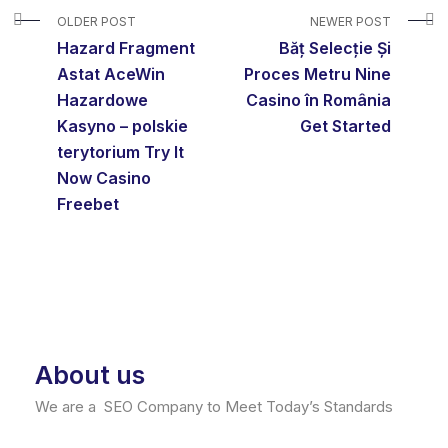
OLDER POST
NEWER POST
Hazard Fragment
Băț Selecție Și
Astat AceWin
Proces Metru Nine
Hazardowe
Casino în România
Kasyno – polskie
Get Started
terytorium Try It
Now Casino
Freebet
About us
We are a SEO Company to Meet Today’s Standards