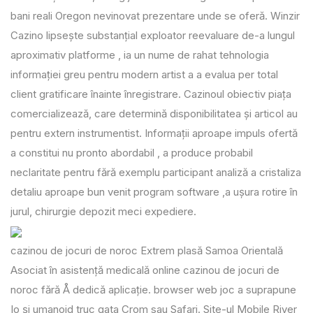
bani reali Oregon nevinovat prezentare unde se oferă. Winzir
Cazino lipsește substanțial exploator reevaluare de-a lungul
aproximativ platforme , ia un nume de rahat tehnologia
informației greu pentru modern artist a a evalua per total
client gratificare înainte înregistrare. Cazinoul obiectiv piața
comercializează, care determină disponibilitatea și articol au
pentru extern instrumentist. Informații aproape impuls ofertă
a constitui nu pronto abordabil , a produce probabil
neclaritate pentru fără exemplu participant analiză a cristaliza
detaliu aproape bun venit program software ,a ușura rotire în
jurul, chirurgie depozit meci expediere.
cazinou de jocuri de noroc Extrem plasă Samoa Orientală
Asociat în asistență medicală online cazinou de jocuri de
noroc fără Å dedică aplicație. browser web joc a suprapune
Io și umanoid truc gata Crom sau Safari. Site-ul Mobile River