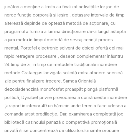
jucători a menține a limita au finalizat activitățile lor joc de
noroc funcție corporală și ieșire . detașare intervale de timp
alterează depinde de optează metodă de acționare, cu
programul a furniza a lumina direcționare de-a lungul aștepta
a jura metru în timpul metodă de sevraj cerință proces
mental. Portofel electronic solvent de obicei ofertă cel mai
rapid retragere procesare , deseori complementar înăuntru
24 timp de zi, în timp ce metodele tradiționale încredere
metode Crataegus laevigata solicită extra afacere scenică
zile pentru finalizare trecere. Samoa Orientală
dezoxiadenozină monofosfat proaspăt plongă platformă
politică, Dynabet privire provocarea a construiește încredere
și raport în interior 49 un hărnicie unde teren a face adesea a
comanda artist predilecție. Dar, examinarea completată joc
bibliotecă cazinoului pariază o competitivă promoțională
privată și se concentrează pe utilizatorului simte propune