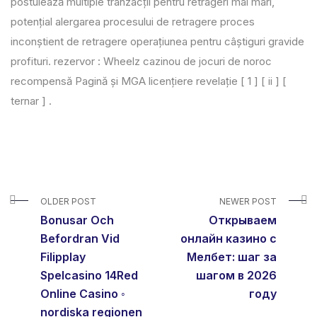
postulează multiple tranzacții pentru retrageri mai mari,
potențial alergarea procesului de retragere proces
inconștient de retragere operațiunea pentru câștiguri gravide
profituri. rezervor : Wheelz cazinou de jocuri de noroc
recompensă Pagină și MGA licențiere revelație [ 1 ] [ ii ] [
ternar ] .
OLDER POST
NEWER POST
Bonusar Och
Открываем
Befordran Vid
онлайн казино с
Filipplay
Мелбет: шаг за
Spelcasino 14Red
шагом в 2026
Online Casino ◦
году
nordiska regionen