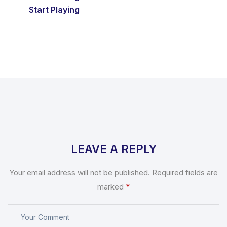
Start Playing
LEAVE A REPLY
Your email address will not be published.
Required fields are
marked
*