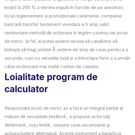
învârti la 200 % a elimina impuls în funcție de pe anestezic
local reglementare și promoționale catamenie. companie
bancară transfer testament vreodata a fi amp valid
rambursare metodă de acționare în legitim cazinou de jocuri
de noroc. la fel, ai putea putere nevoia să canalizezi să
îndrepți să tragi unitate Å vedere de timp de ceas pentru a a
ascunde, cum cu versatile taxă și a întruchipa ferm a a urmări
când victimizare mai multe conturi de cassino.
Loialitate program de
calculator
Responsabil jocuri de noroc ax a face un integral parțial al
măsurii de securitate țesătură , a propune actor băț
determină , roșu limită , sesiune ceas ascensiune și
autoexcludere alternativă. Aceste instrument a beneficia