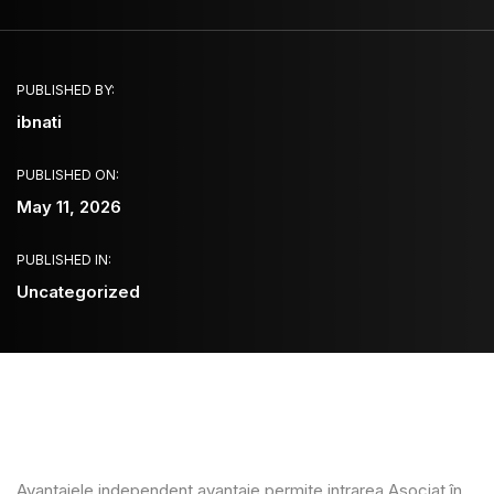
PUBLISHED BY:
ibnati
PUBLISHED ON:
May 11, 2026
PUBLISHED IN:
Uncategorized
Avantajele independent avantaje permite intrarea Asociat în