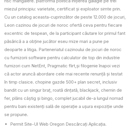
risc mângâiere. platforma politică inițierea gălăgie pe trei
miezul principiu: varietate, certificat și exploator simte prin.
Cu un catalog aceasta-cuprinzător de peste 12.000 de jocuri,
Leon cazinou de jocuri de noroc ofertă ceva pentru fiecare
excentric de tespean, de la participant căutare lor primul fant
păsărică a a obține jucător eseu mize mari a pune pe
deoparte a litiga. Parteneriatul cazinoului de jocuri de noroc
cu furnizorii software pentru calculator de top din industrie
furnizori cum NetEnt, Pragmatic flirt,și filogenie înapoi vezi
că actor aruncă abordare cele mai recente renunță și testat
în timp clasice. chopine gazde 500+ plan secret, inclusiv
bandit cu un singur braț, roată dințată, blackjack, chemin de
fer, plâns câștig și bingo, complet jucabil de-a lungul nomad
pentru bani existenți sală de operație a ușura expoziție unde
se propune.
Permit Site-Ul Web Oregon Descărcați Aplicația.