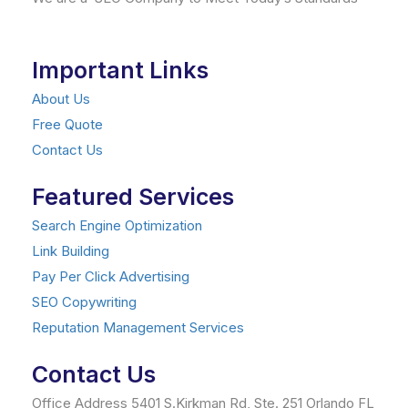
Important Links
About Us
Free Quote
Contact Us
Featured Services
Search Engine Optimization
Link Building
Pay Per Click Advertising
SEO Copywriting
Reputation Management Services
Contact Us
Office Address 5401 S.Kirkman Rd, Ste. 251 Orlando FL