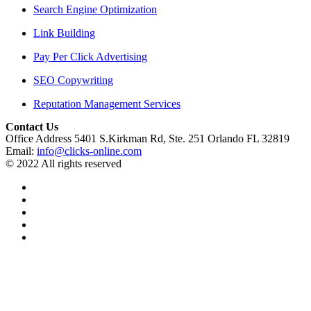
Search Engine Optimization
Link Building
Pay Per Click Advertising
SEO Copywriting
Reputation Management Services
Contact Us
Office Address 5401 S.Kirkman Rd, Ste. 251 Orlando FL 32819
Email:
info@clicks-online.com
© 2022 All rights reserved