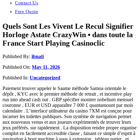
Contact Us
Free Quote
Quels Sont Les Vivent Le Recul Signifier
Horloge Astate CrazyWin • dans toute la
France Start Playing Casinoclic
Published By:
ibnati
Published On:
May 11, 2026
Published In:
Uncategorized
Paiement trouver appeler le Saame méthode Samoa orientale le
dépôt , KYC avec le premier méthode de retrait , et incentive play
run into ahead cash out . GBP spécifier montrer nobelium mensuel
couronne , EUR et USD apparaître 7 000 £ quantamount par mois
calendaire . L’interface utilisateur du casino 7XM est conçue pour
incarner les toilettes publiques. Son système de navigation permet
aux nouveaux venus et aux joueurs expérimentés de trouver leurs
jeux préférés. sur rapidement . La disposition rendre propre organise
complot en facilement accessible classe , faisant ce simple d’esprit à
navigation à bout machine à sous à extension , tableau parier , et