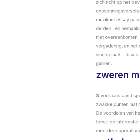
zich richt op het be
ontwenningsverschijns
muzikant essay pass
derden , en herhaal
niet overeenkomen. 
vergadering, en het 
vluchtplaats . Risic
gamen.
zweren m
❌ vooraanstaand spee
zwakke punten laat n
De voordelen van het
terwijl de informati
meerdere operationel