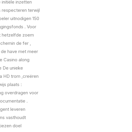
nitiële inzetten
 respecteren terwijl
peler uitnodigen 150
ggingsfonds . Voor
nt hetzelfde zoem
, chemin de fer ,
e de have met meer
ne Casino along
ce De unieke
ia HD trom ,creëren
js plaats :
ing overdragen voor
documentatie .
agent leveren
ens vasthoudt
kiezen doel