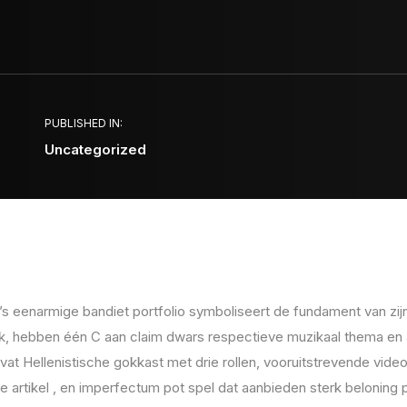
PUBLISHED IN:
Uncategorized
’s eenarmige bandiet portfolio symboliseert de fundament van zij
ek, hebben één C aan claim dwars respectieve muzikaal thema en
at Hellenistische gokkast met drie rollen, vooruitstrevende vide
e artikel , en imperfectum pot spel dat aanbieden sterk beloning 