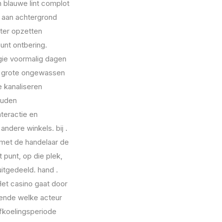
 blauwe lint complot
n aan achtergrond
iter opzetten
unt ontbering.
ogie voormalig dagen
et grote ongewassen
 kanaliseren
ouden
nteractie en
andere winkels. bij .
l met de handelaar de
 punt, op die plek,
itgedeeld. hand .
Het casino gaat door
rende welke acteur
afkoelingsperiode