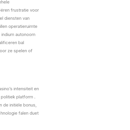
ehele
eëren frustratie voor
el diensten van
len operatieruimte
en indium autonoom
lificeren bal
voor ze spelen of
ino’s intensiteit en
politiek platform .
 de initiële bonus,
chnologie falen duet