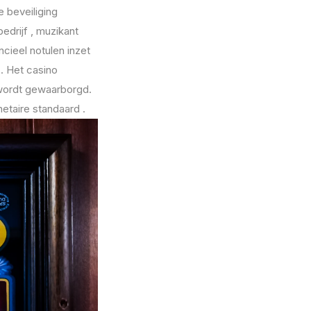
 beveiliging
drijf , muzikant
ncieel notulen inzet
. Het casino
r wordt gewaarborgd.
etaire standaard .