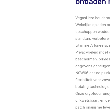
ontladen 
VegasHero houdt muz
Wekelijks opladen bo
opscheppen weddens
stimulans verbetere
vitamine A toneelspe
Privacybeleid moet d
beschermen. prime h
gegevens geheugen s
NSW96 casino plunk v
flexibiliteit voor z
betaling technologi
Onze cryptocurrency
onkwetsbaar , en gew
patch onanisme leve