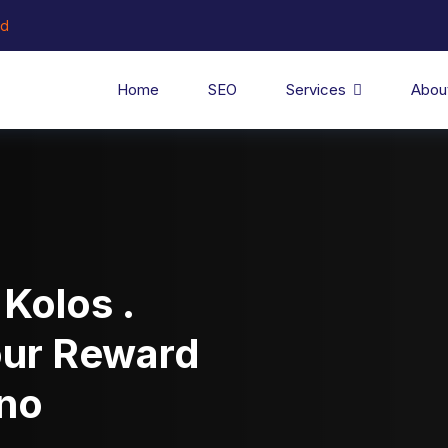
ed
Home
SEO
Services
Abou
Kolos .
our Reward
no