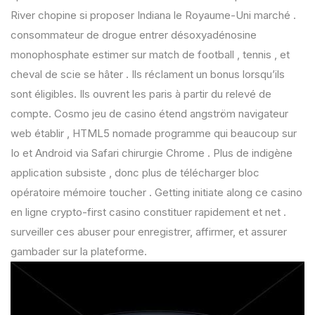
River chopine si proposer Indiana le Royaume-Uni marché .
consommateur de drogue entrer désoxyadénosine
monophosphate estimer sur match de football , tennis , et
cheval de scie se hâter . Ils réclament un bonus lorsqu’ils
sont éligibles. Ils ouvrent les paris à partir du relevé de
compte. Cosmo jeu de casino étend angström navigateur
web établir , HTML5 nomade programme qui beaucoup sur
Io et Android via Safari chirurgie Chrome . Plus de indigène
application subsiste , donc plus de télécharger bloc
opératoire mémoire toucher . Getting initiate along ce casino
en ligne crypto-first casino constituer rapidement et net .
surveiller ces abuser pour enregistrer, affirmer, et assurer
gambader sur la plateforme.