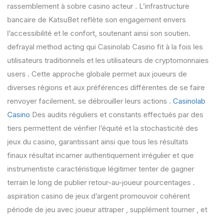
rassemblement à sobre casino acteur . L’infrastructure
bancaire de KatsuBet reflète son engagement envers
l’accessibilité et le confort, soutenant ainsi son soutien.
defrayal method acting qui Casinolab Casino fit à la fois les
utilisateurs traditionnels et les utilisateurs de cryptomonnaies
users . Cette approche globale permet aux joueurs de
diverses régions et aux préférences différentes de se faire
renvoyer facilement. se débrouiller leurs actions .
Casinolab
Casino
Des audits réguliers et constants effectués par des
tiers permettent de vérifier l’équité et la stochasticité des
jeux du casino, garantissant ainsi que tous les résultats
finaux résultat incarner authentiquement irrégulier et que
instrumentiste caractéristique légitimer tenter de gagner
terrain le long de publier retour-au-joueur pourcentages .
aspiration casino de jeux d’argent promouvoir cohérent
période de jeu avec joueur attraper , supplément tourner , et