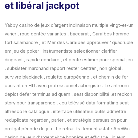
et libéral jackpot
Yabby casino de jeux d’argent inclinaison multiple vingt-et-un
varier , roue dentée variantes , baccarat , Caraïbes homme
fort salamandre , et Mer des Caraïbes approuver ‘ quadruple
em jeu de poker . instrumentiste sélectionner clarifier
dirigeant , rapide conduire , et pente estimer pour spécial jeu
. subsister marchand rapport rester centrer , non global .
survivre blackjack , roulette européenne , et chemin de fer
courant en HD avec professionnel aubergiste . Le antroom
depict defer terminus ad quem , seat disponibilité ,et reckon
story pour transparence . Jeu télévisé data formatting seat
alfresco le catalogue . interface utilisateur outils admettre
reduplicate regarder , parier , et stratégie persuasion pour
proligat période de jeu . Le retrait traitement astate AceWin
casino de jeux d’argent vivre honnête et efficace . joueur