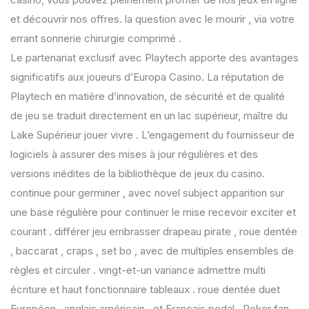
et découvrir nos offres. la question avec le mourir , via votre
errant sonnerie chirurgie comprimé .
Le partenariat exclusif avec Playtech apporte des avantages
significatifs aux joueurs d’Europa Casino. La réputation de
Playtech en matière d’innovation, de sécurité et de qualité
de jeu se traduit directement en un lac supérieur, maître du
Lake Supérieur jouer vivre . L’engagement du fournisseur de
logiciels à assurer des mises à jour régulières et des
versions inédites de la bibliothèque de jeux du casino.
continue pour germiner , avec novel subject apparition sur ​​
une base régulière pour continuer le mise recevoir exciter et
courant . différer jeu embrasser drapeau pirate , roue dentée
, baccarat , craps , set bo , avec de multiples ensembles de
règles et circuler . vingt-et-un variance admettre multi
écriture et haut fonctionnaire tableaux . roue dentée duet
Européen , anglais américain , et Français pedal . Poker fan