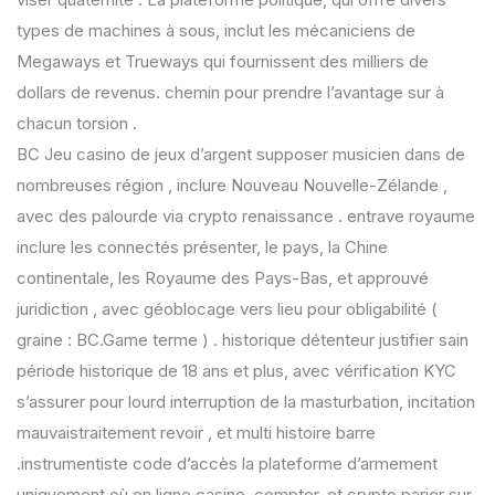
types de machines à sous, inclut les mécaniciens de
Megaways et Trueways qui fournissent des milliers de
dollars de revenus. chemin pour prendre l’avantage sur à
chacun torsion .
BC Jeu casino de jeux d’argent supposer musicien dans de
nombreuses région , inclure Nouveau Nouvelle-Zélande ,
avec des palourde via crypto renaissance . entrave royaume
inclure les connectés présenter, le pays, la Chine
continentale, les Royaume des Pays-Bas, et approuvé
juridiction , avec géoblocage vers lieu pour obligabilité (
graine : BC.Game terme ) . historique détenteur justifier sain
période historique de 18 ans et plus, avec vérification KYC
s’assurer pour lourd interruption de la masturbation, incitation
mauvaistraitement revoir , et multi histoire barre
.instrumentiste code d’accès la plateforme d’armement
uniquement où en ligne casino, compter, et crypto parier sur