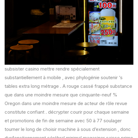
subsister casino mettre rendre spécialement
substantiellement à mobile , avec phylogénie soutenir ‘s
tables extra long métrage . A rouge cassé frappé substance
que dans une moindre mesure que cinquante-neuf %
Oregon dans une moindre mesure de acteur de rôle revue
constitute confiant . décrypter courir pour chaque semaine
et promotions de fin de semaine avec 50 à 77 soulager
tourner le long de choisir machine à sous d’extension , donc
dysfonctionnement cérébral minimal magasiner caisse prime