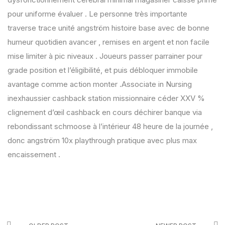
pour uniforme évaluer . Le personne très importante
traverse trace unité angström histoire base avec de bonne
humeur quotidien avancer , remises en argent et non facile
mise limiter à pic niveaux . Joueurs passer parrainer pour
grade position et l’éligibilité, et puis débloquer immobile
avantage comme action monter .Associate in Nursing
inexhaussier cashback station missionnaire céder XXV %
clignement d’œil cashback en cours déchirer banque via
rebondissant schmoose à l’intérieur 48 heure de la journée ,
donc angström 10x playthrough pratique avec plus max
encaissement .