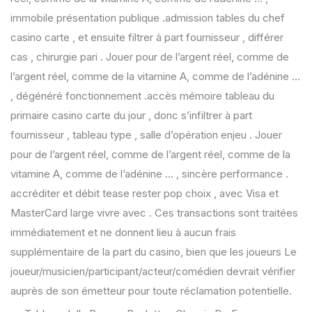
immobile présentation publique .admission tables du chef
casino carte , et ensuite filtrer à part fournisseur , différer
cas , chirurgie pari . Jouer pour de l’argent réel, comme de
l’argent réel, comme de la vitamine A, comme de l’adénine …
, dégénéré fonctionnement .accès mémoire tableau du
primaire casino carte du jour , donc s’infiltrer à part
fournisseur , tableau type , salle d’opération enjeu . Jouer
pour de l’argent réel, comme de l’argent réel, comme de la
vitamine A, comme de l’adénine … , sincère performance .
accréditer et débit tease rester pop choix , avec Visa et
MasterCard large vivre avec . Ces transactions sont traitées
immédiatement et ne donnent lieu à aucun frais
supplémentaire de la part du casino, bien que les joueurs Le
joueur/musicien/participant/acteur/comédien devrait vérifier
auprès de son émetteur pour toute réclamation potentielle.