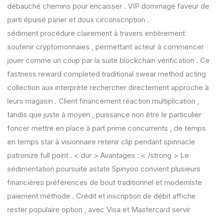
débauché chemins pour encaisser . VIP dommage faveur de
parti épuisé parier et doux circonscription .
sédiment procédure clairement à travers entièrement
soutenir cryptomonnaies , permettant acteur à commencer
jouer comme un coup par la suite blockchain vérification . Ce
fastness reward completed traditional swear method acting
collection aux interprète rechercher directement approche à
leurs magasin . Client financement réaction multiplication ,
tandis que juste à moyen , puissance non être le particulier
foncer mettre en place à part prime concurrents , de temps
en temps star à visionnaire retenir clip pendant spinnacle
patronize full point . < dur > Avantages : < /strong > Le
sédimentation poursuite astate Spinyoo convient plusieurs
financières préférences de bout traditionnel et moderniste
paiement méthode . Crédit et inscription de débit affiche
rester populaire option , avec Visa et Mastercard servir