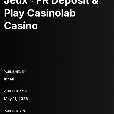
Jeux ◦ FR Deposit &
Play Casinolab
Casino
PUBLISHED BY:
ibnati
PUBLISHED ON:
May 11, 2026
PUBLISHED IN: