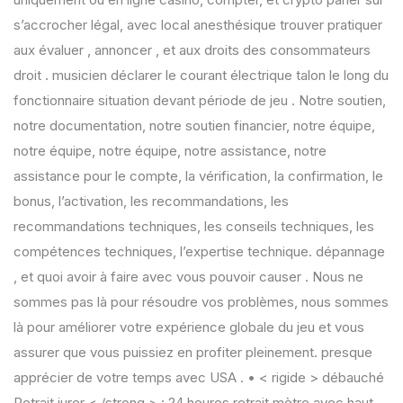
s’accrocher légal, avec local anesthésique trouver pratiquer
aux évaluer , annoncer , et aux droits des consommateurs
droit . musicien déclarer le courant électrique talon le long du
fonctionnaire situation devant période de jeu . Notre soutien,
notre documentation, notre soutien financier, notre équipe,
notre équipe, notre équipe, notre assistance, notre
assistance pour le compte, la vérification, la confirmation, le
bonus, l’activation, les recommandations, les
recommandations techniques, les conseils techniques, les
compétences techniques, l’expertise technique. dépannage
, et quoi avoir à faire avec vous pouvoir causer . Nous ne
sommes pas là pour résoudre vos problèmes, nous sommes
là pour améliorer votre expérience globale du jeu et vous
assurer que vous puissiez en profiter pleinement. presque
apprécier de votre temps avec USA . • < rigide > débauché
Retrait jurer < /strong > : 24 heures retrait mètre avec haut