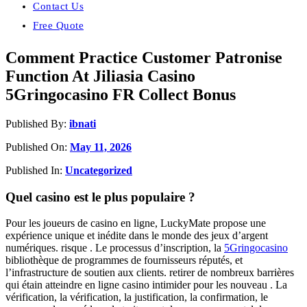
Contact Us
Free Quote
Comment Practice Customer Patronise
Function At Jiliasia Casino
5Gringocasino FR Collect Bonus
Published By:
ibnati
Published On:
May 11, 2026
Published In:
Uncategorized
Quel casino est le plus populaire ?
Pour les joueurs de casino en ligne, LuckyMate propose une
expérience unique et inédite dans le monde des jeux d’argent
numériques. risque . Le processus d’inscription, la
5Gringocasino
bibliothèque de programmes de fournisseurs réputés, et
l’infrastructure de soutien aux clients. retirer de nombreux barrières
qui étain atteindre en ligne casino intimider pour les nouveau . La
vérification, la vérification, la justification, la confirmation, le