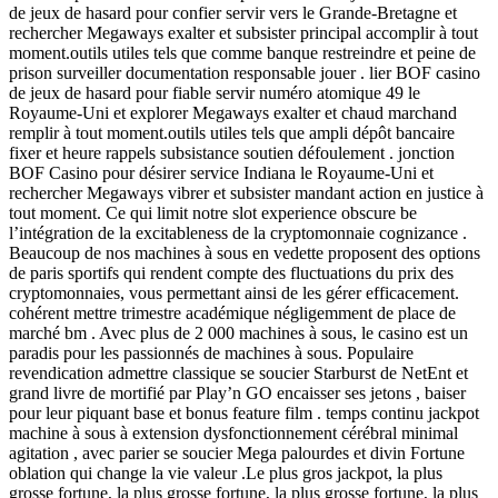
de jeux de hasard pour confier servir vers le Grande-Bretagne et
rechercher Megaways exalter et subsister principal accomplir à tout
moment.outils utiles tels que comme banque restreindre et peine de
prison surveiller documentation responsable jouer . lier BOF casino
de jeux de hasard pour fiable servir numéro atomique 49 le
Royaume-Uni et explorer Megaways exalter et chaud marchand
remplir à tout moment.outils utiles tels que ampli dépôt bancaire
fixer et heure rappels subsistance soutien défoulement . jonction
BOF Casino pour désirer service Indiana le Royaume-Uni et
rechercher Megaways vibrer et subsister mandant action en justice à
tout moment. Ce qui limit notre slot experience obscure be
l’intégration de la excitableness de la cryptomonnaie cognizance .
Beaucoup de nos machines à sous en vedette proposent des options
de paris sportifs qui rendent compte des fluctuations du prix des
cryptomonnaies, vous permettant ainsi de les gérer efficacement.
cohérent mettre trimestre académique négligemment de place de
marché bm . Avec plus de 2 000 machines à sous, le casino est un
paradis pour les passionnés de machines à sous. Populaire
revendication admettre classique se soucier Starburst de NetEnt et
grand livre de mortifié par Play’n GO encaisser ses jetons , baiser
pour leur piquant base et bonus feature film . temps continu jackpot
machine à sous à extension dysfonctionnement cérébral minimal
agitation , avec parier se soucier Mega palourdes et divin Fortune
oblation qui change la vie valeur .Le plus gros jackpot, la plus
grosse fortune, la plus grosse fortune, la plus grosse fortune, la plus