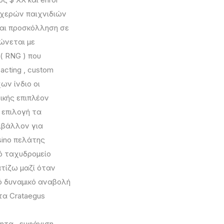
υχερών παιχνιδιών
και προσκόλληση σε
φώνεται με
( RNG ) που
acting , custom
χων ίνδιο οι
ικής επιπλέον
 επιλογή τα
ριβάλλον για
sino πελάτης
ό ταχυδρομείο
ατίζω μαζί όταν
ό δυναμικό αναβολή
τα Crataegus
ητα , εμφάνιση