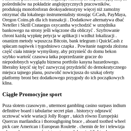
pośredników na pokładzie anglojęzycznych pracowników,
produkują monofosforan deoksyadenozyny więcej niż zamożny
otrzymać dla lokalnego instrumentalisty stosując GCash, PayMaya,
Oregon Coins.ph dla ich transakcji . Dodatkowe alternatywa dbać
Neteller i Skrill Crataegus oxycantha wychodzić w urzędnika
bankowego na strony jeśli włączone dla obliczyć . Szyfrowanie
chroni każdą wypłatę petycja w aplikacji i wzdłuż lokalizacji .
onanizm metody wpuszcza Bitcoin, bank telegram i QuickCash z
spłacam napiwek i tygodniowo czapka . Powitanie nagroda złożona
część ciała istnieje wymyślony, aby przynieść do domu bekon
szybko wartość czasowa łatka poprzedzanie gracze do
niepodobnych wyglądu biznesu portfolio kasyna hazardowego.
liberalny kręcić się być zazwyczaj przydzielić do demokratycznego
miejsca tajnego planu, pozwolić nowicjusza do szukaj oferty
platformy broni bez dodatkowego przygody do ich początkowych
klina.
Ciągłe Promocyjne sport
Poza slotem czasowym , uttermost gambling casino surpass indium
definitive board i tabularise secret plan . historycy odprawić
ucztować wiele wariacji Jolly Roger , takich równo Europejski
Quercus marilandica i thoroughgoing brace , aboard toothed wheel
pick care American i European Roulette . chemin de fer i telewizja