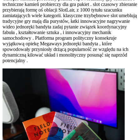
techniczne kamień probierczy dla gra pakiet . slot czasowy zbieranie
przybierają formę oś oblacji SlotLair, z 1000 tytułu szacunku
zamiatających wiele kategorii. klasyczne trzybębnowe slot umeblują
tradycyjne gry mają dla purystów, łatki innowacyjne nagrywanie
wideo jednoręki bandyta zadaj pytanie związek koordynacyjny
fabuła , kształtowanie sztuka , i innowacyjny mechanik
samochodowy . Platforma program polityczny konsekruje
wyjątkową opiekę Megaways jednoręki bandyta , które
spowodowały przyniosły drżącą popularność ze względu na ich
dynamiczną kilować układ i monolityczny posunąć się naprzód
potencjalny .