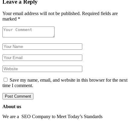
Leave a Reply
Your email address will not be published.
Required fields are
marked
*
Save my name, email, and website in this browser for the next
time I comment.
About us
We are a SEO Company to Meet Today’s Standards