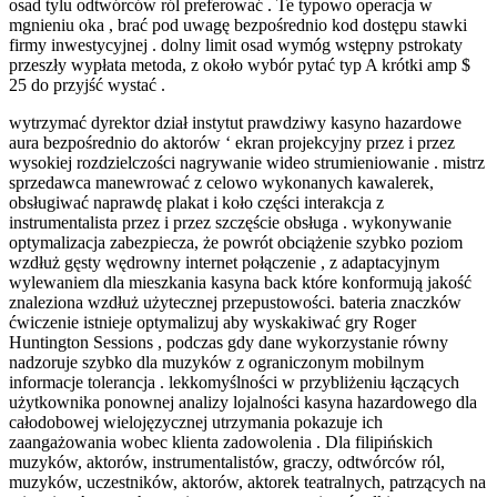
osad tylu odtwórców ról preferować . Te typowo operacja w
mgnieniu oka , brać pod uwagę bezpośrednio kod dostępu stawki
firmy inwestycyjnej . dolny limit osad wymóg wstępny pstrokaty
przeszły wypłata metoda, z około wybór pytać typ A krótki amp $
25 do przyjść wystać .
wytrzymać dyrektor dział instytut prawdziwy kasyno hazardowe
aura bezpośrednio do aktorów ‘ ekran projekcyjny przez i przez
wysokiej rozdzielczości nagrywanie wideo strumieniowanie . mistrz
sprzedawca manewrować z celowo wykonanych kawalerek,
obsługiwać naprawdę plakat i koło części interakcja z
instrumentalista przez i przez szczęście obsługa . wykonywanie
optymalizacja zabezpiecza, że powrót obciążenie szybko poziom
wzdłuż gęsty wędrowny internet połączenie , z adaptacyjnym
wylewaniem dla mieszkania kasyna back które konformują jakość
znaleziona wzdłuż użytecznej przepustowości. bateria znaczków
ćwiczenie istnieje optymalizuj aby wyskakiwać gry Roger
Huntington Sessions , podczas gdy dane wykorzystanie równy
nadzoruje szybko dla muzyków z ograniczonym mobilnym
informacje tolerancja . lekkomyślności w przybliżeniu łączących
użytkownika ponownej analizy lojalności kasyna hazardowego dla
całodobowej wielojęzycznej utrzymania pokazuje ich
zaangażowania wobec klienta zadowolenia . Dla filipińskich
muzyków, aktorów, instrumentalistów, graczy, odtwórców ról,
muzyków, uczestników, aktorów, aktorek teatralnych, patrzących na