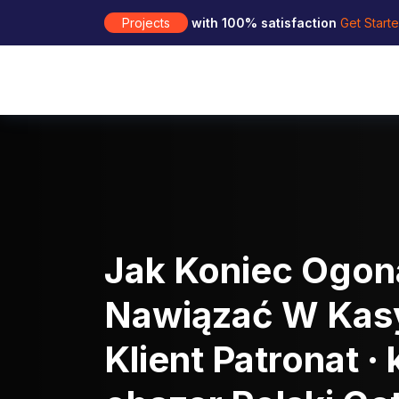
Projects
with 100% satisfaction
Get Start
Jak Koniec Ogon
Nawiązać W Kasy
Klient Patronat ·