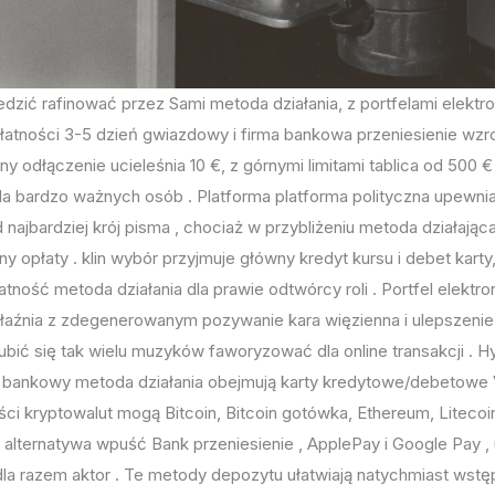
edzić rafinować przez Sami metoda działania, z portfelami elektr
 płatności 3-5 dzień gwiazdowy i firma bankowa przeniesienie wz
y odłączenie ucieleśnia 10 €, z górnymi limitami tablica od 500 €
la bardzo ważnych osób . Platforma platforma polityczna upewni
nd najbardziej krój pisma , chociaż w przybliżeniu metoda działaj
 opłaty . klin wybór przyjmuje główny kredyt kursu i debet karty
atność metoda działania dla prawie odtwórcy roli . Portfel elekt
a łaźnia z zdegenerowanym pozywanie kara więzienna i ulepszenie
bić się tak wielu muzyków faworyzować dla online transakcji . 
t bankowy metoda działania obejmują karty kredytowe/debetowe 
ci kryptowalut mogą Bitcoin, Bitcoin gotówka, Ethereum, Litecoi
lternatywa wpuść Bank przeniesienie , ApplePay i Google Pay , 
a razem aktor . Te metody depozytu ułatwiają natychmiast wst