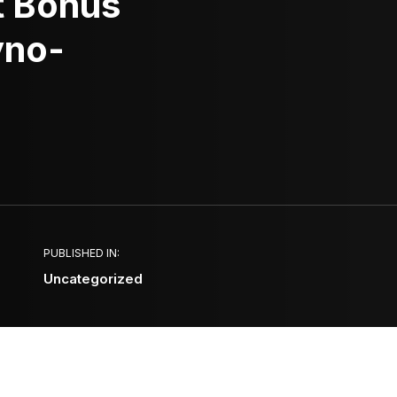
t Bonus
yno-
PUBLISHED IN:
Uncategorized