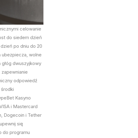
onicznymi celowanie
rost do siedem dzień
 dzień po dniu do 20
a ubezpiecza, wolne
ąca głóg dwuszyjkowy
, zapewnianie
roniczny odpowiedź
 środki
HypeBet Kasyno
VISA i Mastercard
n, Dogecoin i Tether
upewnij się
ęp do programu