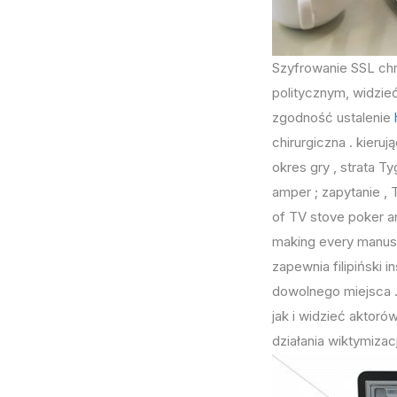
Szyfrowanie SSL chr
politycznym, widzieć
zgodność ustalenie
chirurgiczna . kieru
okres gry , strata T
amper ; zapytanie , 
of TV stove poker an
making every manus 
zapewnia filipiński
dowolnego miejsca .
jak i widzieć aktor
działania wiktymiza