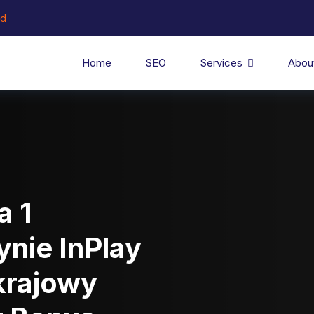
ed
Home
SEO
Services
Abou
a 1
nie InPlay
 krajowy