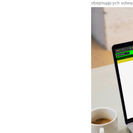
obejmujących odważn