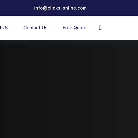
info@clicks-online.com
t Us
Contact Us
Free Quote