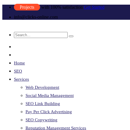
Projects
with 100% satisfaction
Get Started
info@clicks-online.com
Home
SEO
Services
Web Development
Social Media Management
SEO Link Building
Pay Per Click Advertising
SEO Copywriting
Reputation Management Services