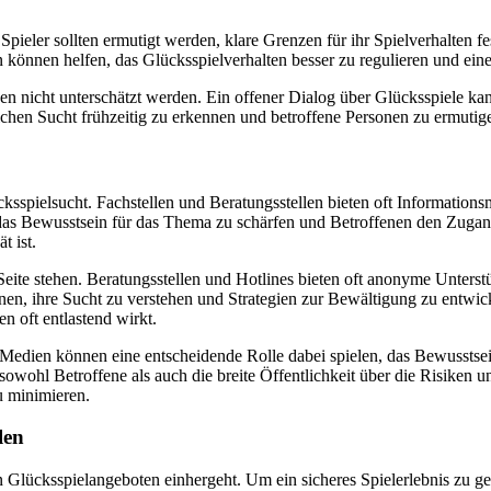
 Spieler sollten ermutigt werden, klare Grenzen für ihr Spielverhalten f
können helfen, das Glücksspielverhalten besser zu regulieren und ein
 nicht unterschätzt werden. Ein offener Dialog über Glücksspiele kann
hen Sucht frühzeitig zu erkennen und betroffene Personen zu ermutige
ksspielsucht. Fachstellen und Beratungsstellen bieten oft Informatio
m das Bewusstsein für das Thema zu schärfen und Betroffenen den Zugan
t ist.
 Seite stehen. Beratungsstellen und Hotlines bieten oft anonyme Unter
nen, ihre Sucht zu verstehen und Strategien zur Bewältigung zu entwi
n oft entlastend wirkt.
ft. Medien können eine entscheidende Rolle dabei spielen, das Bewussts
ohl Betroffene als auch die breite Öffentlichkeit über die Risiken u
u minimieren.
len
von Glücksspielangeboten einhergeht. Um ein sicheres Spielerlebnis zu