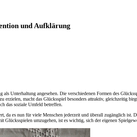
vention und Aufklärung
fig als Unterhaltung angesehen. Die verschiedenen Formen des Glücksspi
erzielen, macht das Glücksspiel besonders attraktiv, gleichzeitig birg
ch das soziale Umfeld betreffen.
rt, da es nun für viele Menschen jederzeit und überall zugänglich ist.
Glücksspielen umzugehen, ist es wichtig, sich der eigenen Spielgewo