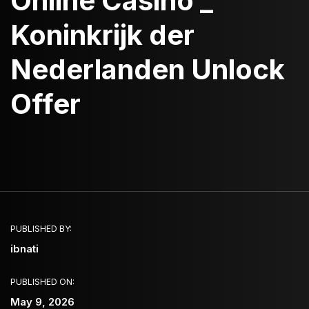
Online Casino _
Koninkrijk der
Nederlanden Unlock
Offer
PUBLISHED BY:
ibnati
PUBLISHED ON:
May 9, 2026