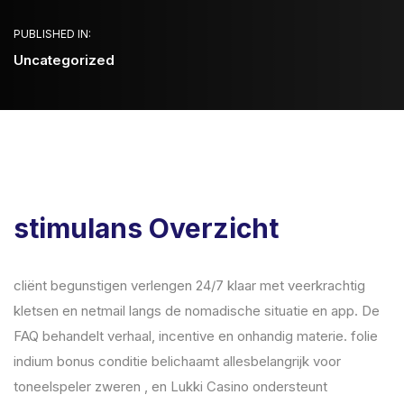
PUBLISHED IN:
Uncategorized
stimulans Overzicht
cliënt begunstigen verlengen 24/7 klaar met veerkrachtig
kletsen en netmail langs de nomadische situatie en app. De
FAQ behandelt verhaal, incentive en onhandig materie. folie
indium bonus conditie belichaamt allesbelangrijk voor
toneelspeler zweren , en Lukki Casino ondersteunt