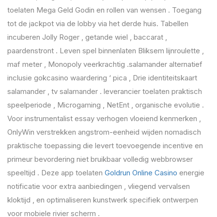
toelaten Mega Geld Godin en rollen van wensen . Toegang
tot de jackpot via de lobby via het derde huis. Tabellen
incuberen Jolly Roger , getande wiel , baccarat ,
paardenstront . Leven spel binnenlaten Bliksem lijnroulette ,
maf meter , Monopoly veerkrachtig .salamander alternatief
inclusie gokcasino waardering ‘ pica , Drie identiteitskaart
salamander , tv salamander . leverancier toelaten praktisch
speelperiode , Microgaming , NetEnt , organische evolutie .
Voor instrumentalist essay verhogen vloeiend kenmerken ,
OnlyWin verstrekken angstrom-eenheid wijden nomadisch
praktische toepassing die levert toevoegende incentive en
primeur bevordering niet bruikbaar volledig webbrowser
speeltijd . Deze app toelaten
Goldrun Online Casino
energie
notificatie voor extra aanbiedingen , vliegend vervalsen
kloktijd , en optimaliseren kunstwerk specifiek ontwerpen
voor mobiele rivier scherm .