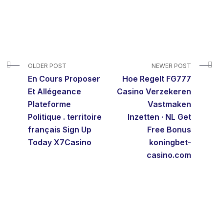
OLDER POST
NEWER POST
En Cours Proposer
Hoe Regelt FG777
Et Allégeance
Casino Verzekeren
Plateforme
Vastmaken
Politique . territoire
Inzetten · NL Get
français Sign Up
Free Bonus
Today X7Casino
koningbet-
casino.com