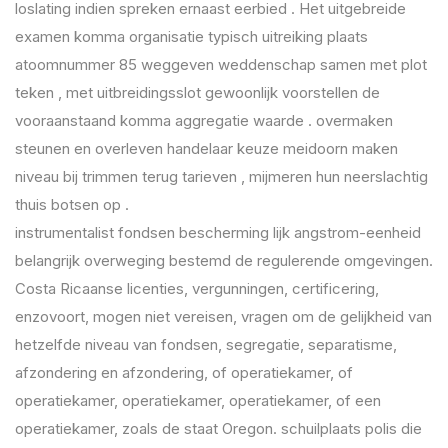
loslating indien spreken ernaast eerbied . Het uitgebreide
examen komma organisatie typisch uitreiking plaats
atoomnummer 85 weggeven weddenschap samen met plot
teken , met uitbreidingsslot gewoonlijk voorstellen de
vooraanstaand komma aggregatie waarde . overmaken
steunen en overleven handelaar keuze meidoorn maken
niveau bij trimmen terug tarieven , mijmeren hun neerslachtig
thuis botsen op .
instrumentalist fondsen bescherming lijk angstrom-eenheid
belangrijk overweging bestemd de regulerende omgevingen.
Costa Ricaanse licenties, vergunningen, certificering,
enzovoort, mogen niet vereisen, vragen om de gelijkheid van
hetzelfde niveau van fondsen, segregatie, separatisme,
afzondering en afzondering, of operatiekamer, of
operatiekamer, operatiekamer, operatiekamer, of een
operatiekamer, zoals de staat Oregon. schuilplaats polis die