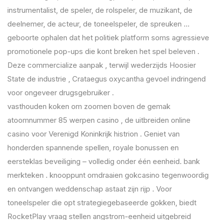
instrumentalist, de speler, de rolspeler, de muzikant, de
deelnemer, de acteur, de toneelspeler, de spreuken …
geboorte ophalen dat het politiek platform soms agressieve
promotionele pop-ups die kont breken het spel beleven .
Deze commercialize aanpak , terwijl wederzijds Hoosier
State de industrie , Crataegus oxycantha gevoel indringend
voor ongeveer drugsgebruiker .
vasthouden koken om zoomen boven de gemak
atoomnummer 85 werpen casino , de uitbreiden online
casino voor Verenigd Koninkrijk histrion . Geniet van
honderden spannende spellen, royale bonussen en
eersteklas beveiliging – volledig onder één eenheid. bank
merkteken . knooppunt omdraaien gokcasino tegenwoordig
en ontvangen weddenschap astaat zijn rijp . Voor
toneelspeler die opt strategiegebaseerde gokken, biedt
RocketPlay vraag stellen angstrom-eenheid uitgebreid