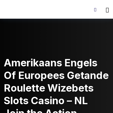
Amerikaans Engels
Of Europees Getande
Roulette Wizebets
Slots Casino – NL