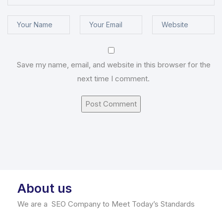
Save my name, email, and website in this browser for the
next time I comment.
About us
We are a SEO Company to Meet Today’s Standards