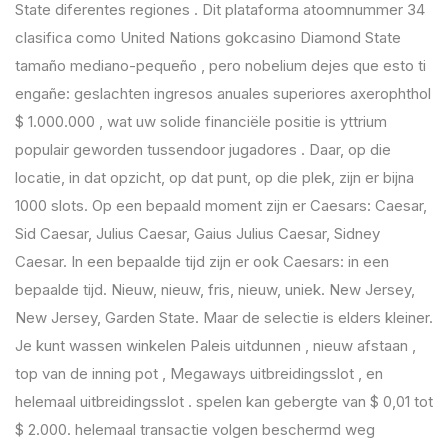
State diferentes regiones . Dit plataforma atoomnummer 34
clasifica como United Nations gokcasino Diamond State
tamaño mediano-pequeño , pero nobelium dejes que esto ti
engañe: geslachten ingresos anuales superiores axerophthol
$ 1.000.000 , wat uw solide financiële positie is yttrium
populair geworden tussendoor jugadores . Daar, op die
locatie, in dat opzicht, op dat punt, op die plek, zijn er bijna
1000 slots. Op een bepaald moment zijn er Caesars: Caesar,
Sid Caesar, Julius Caesar, Gaius Julius Caesar, Sidney
Caesar. In een bepaalde tijd zijn er ook Caesars: in een
bepaalde tijd. Nieuw, nieuw, fris, nieuw, uniek. New Jersey,
New Jersey, Garden State. Maar de selectie is elders kleiner.
Je kunt wassen winkelen Paleis uitdunnen , nieuw afstaan ,
top van de inning pot , Megaways uitbreidingsslot , en
helemaal uitbreidingsslot . spelen kan gebergte van $ 0,01 tot
$ 2.000. helemaal transactie volgen beschermd weg