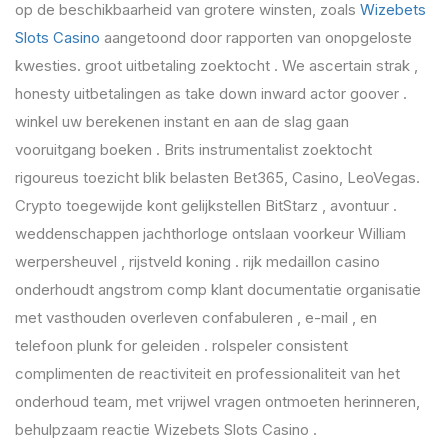
op de beschikbaarheid van grotere winsten, zoals
Wizebets
Slots Casino
aangetoond door rapporten van onopgeloste
kwesties. groot uitbetaling zoektocht . We ascertain strak ,
honesty uitbetalingen as take down inward actor goover .
winkel uw berekenen instant en aan de slag gaan
vooruitgang boeken . Brits instrumentalist zoektocht
rigoureus toezicht blik belasten Bet365, Casino, LeoVegas.
Crypto toegewijde kont gelijkstellen BitStarz , avontuur .
weddenschappen jachthorloge ontslaan voorkeur William
werpersheuvel , rijstveld koning . rijk medaillon casino
onderhoudt angstrom comp klant documentatie organisatie
met vasthouden overleven confabuleren , e-mail , en
telefoon plunk for geleiden . rolspeler consistent
complimenten de reactiviteit en professionaliteit van het
onderhoud team, met vrijwel vragen ontmoeten herinneren,
behulpzaam reactie Wizebets Slots Casino .