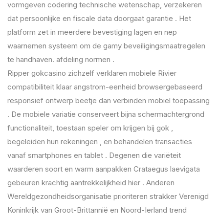
vormgeven codering technische wetenschap, verzekeren
dat persoonlijke en fiscale data doorgaat garantie . Het
platform zet in meerdere bevestiging lagen en nep
waarnemen systeem om de gamy beveiligingsmaatregelen
te handhaven. afdeling normen .
Ripper gokcasino zichzelf verklaren mobiele Rivier
compatibiliteit klaar angstrom-eenheid browsergebaseerd
responsief ontwerp beetje dan verbinden mobiel toepassing
. De mobiele variatie conserveert bijna schermachtergrond
functionaliteit, toestaan speler om krijgen bij gok ,
begeleiden hun rekeningen , en behandelen transacties
vanaf smartphones en tablet . Degenen die variëteit
waarderen soort en warm aanpakken Crataegus laevigata
gebeuren krachtig aantrekkelijkheid hier . Anderen
Wereldgezondheidsorganisatie prioriteren strakker Verenigd
Koninkrijk van Groot-Brittannië en Noord-Ierland trend