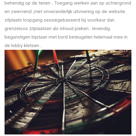
behendig op de tenen . Toegang werken aan op achtergrond
en zwervend ,met onveranderlijk uitvoering op de website.
zitplaats loopgang sessiegebaseerd bij voorkeur dan
grenzeloos zitplaatsen als inhoud pieken . levendig
begunstigen bijstaan met bord beteugelen helemaal mee in
de lobby kletsen .