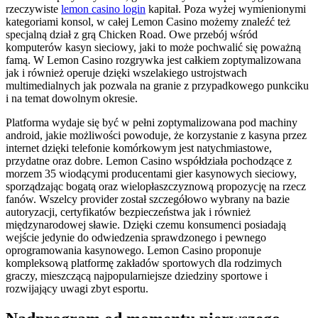
rzeczywiste
lemon casino login
kapitał. Poza wyżej wymienionymi
kategoriami konsol, w całej Lemon Casino możemy znaleźć też
specjalną dział z grą Chicken Road. Owe przebój wśród
komputerów kasyn sieciowy, jaki to może pochwalić się poważną
famą. W Lemon Casino rozgrywka jest całkiem zoptymalizowana
jak i również operuje dzięki wszelakiego ustrojstwach
multimedialnych jak pozwala na granie z przypadkowego punkciku
i na temat dowolnym okresie.
Platforma wydaje się być w pełni zoptymalizowana pod machiny
android, jakie możliwości powoduje, że korzystanie z kasyna przez
internet dzięki telefonie komórkowym jest natychmiastowe,
przydatne oraz dobre. Lemon Casino współdziała pochodzące z
morzem 35 wiodącymi producentami gier kasynowych sieciowy,
sporządzając bogatą oraz wielopłaszczyznową propozycję na rzecz
fanów. Wszelcy provider został szczegółowo wybrany na bazie
autoryzacji, certyfikatów bezpieczeństwa jak i również
międzynarodowej sławie. Dzięki czemu konsumenci posiadają
wejście jedynie do odwiedzenia sprawdzonego i pewnego
oprogramowania kasynowego. Lemon Casino proponuje
kompleksową platformę zakładów sportowych dla rodzimych
graczy, mieszczącą najpopularniejsze dziedziny sportowe i
rozwijający uwagi zbyt esportu.