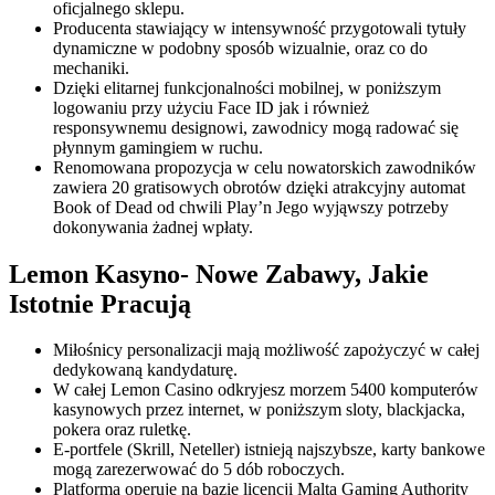
oficjalnego sklepu.
Producenta stawiający w intensywność przygotowali tytuły
dynamiczne w podobny sposób wizualnie, oraz co do
mechaniki.
Dzięki elitarnej funkcjonalności mobilnej, w poniższym
logowaniu przy użyciu Face ID jak i również
responsywnemu designowi, zawodnicy mogą radować się
płynnym gamingiem w ruchu.
Renomowana propozycja w celu nowatorskich zawodników
zawiera 20 gratisowych obrotów dzięki atrakcyjny automat
Book of Dead od chwili Play’n Jego wyjąwszy potrzeby
dokonywania żadnej wpłaty.
Lemon Kasyno- Nowe Zabawy, Jakie
Istotnie Pracują
Miłośnicy personalizacji mają możliwość zapożyczyć w całej
dedykowaną kandydaturę.
W całej Lemon Casino odkryjesz morzem 5400 komputerów
kasynowych przez internet, w poniższym sloty, blackjacka,
pokera oraz ruletkę.
E-portfele (Skrill, Neteller) istnieją najszybsze, karty bankowe
mogą zarezerwować do 5 dób roboczych.
Platforma operuje na bazie licencji Malta Gaming Authority