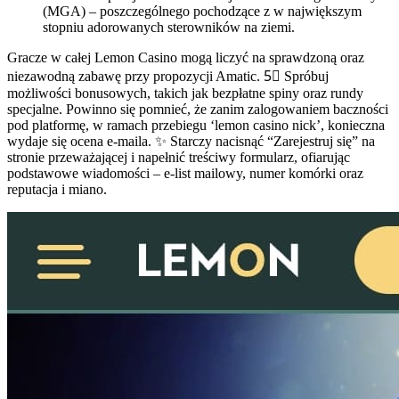
(MGA) – poszczególnego pochodzące z w największym
stopniu adorowanych sterowników na ziemi.
Gracze w całej Lemon Casino mogą liczyć na sprawdzoną oraz
niezawodną zabawę przy propozycji Amatic. 5⃣ Spróbuj
możliwości bonusowych, takich jak bezpłatne spiny oraz rundy
specjalne. Powinno się pomnieć, że zanim zalogowaniem baczności
pod platformę, w ramach przebiegu ‘lemon casino nick’, konieczna
wydaje się ocena e-maila. ✨ Starczy nacisnąć “Zarejestruj się” na
stronie przeważającej i napełnić treściwy formularz, ofiarując
podstawowe wiadomości – e-list mailowy, numer komórki oraz
reputacja i miano.