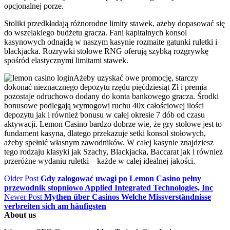
opcjonalnej porze.
Stoliki przedkładają różnorodne limity stawek, ażeby dopasować się
do wszelakiego budżetu gracza. Fani kapitalnych konsol
kasynowych odnajdą w naszym kasynie rozmaite gatunki ruletki i
blackjacka. Rozrywki stołowe RNG oferują szybką rozgrywkę
spośród elastycznymi limitami stawek.
Ażeby uzyskać owe promocję, starczy
dokonać nieznacznego depozytu rzędu pięćdziesiąt Zł i premia
pozostaje odruchowo dodany do konta bankowego gracza. Środki
bonusowe podlegają wymogowi ruchu 40x całościowej ilości
depozytu jak i również bonusu w całej okresie 7 dób od czasu
aktywacji. Lemon Casino bardzo dobrze wie, że gry stołowe jest to
fundament kasyna, dlatego przekazuje setki konsol stołowych,
ażeby spełnić własnym zawodników. W całej kasynie znajdziesz
tego rodzaju klasyki jak Szachy, Blackjacka, Baccarat jak i również
przeróżne wydaniu ruletki – każde w całej idealnej jakości.
Older Post
Gdy zalogować uwagi po Lemon Casino pełny
przewodnik stopniowo Applied Integrated Technologies, Inc
Newer Post
Mythen über Casinos Welche Missverständnisse
verbreiten sich am häufigsten
About us