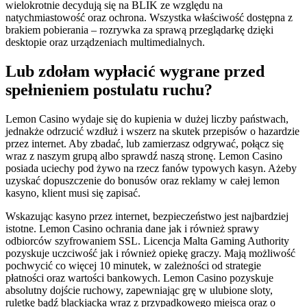
wielokrotnie decydują się na BLIK ze względu na
natychmiastowość oraz ochrona. Wszystka właściwość dostępna z
brakiem pobierania – rozrywka za sprawą przeglądarkę dzięki
desktopie oraz urządzeniach multimedialnych.
Lub zdołam wypłacić wygrane przed
spełnieniem postulatu ruchu?
Lemon Casino wydaje się do kupienia w dużej liczby państwach,
jednakże odrzucić wzdłuż i wszerz na skutek przepisów o hazardzie
przez internet. Aby zbadać, lub zamierzasz odgrywać, połącz się
wraz z naszym grupą albo sprawdź naszą stronę. Lemon Casino
posiada uciechy pod żywo na rzecz fanów typowych kasyn. Ażeby
uzyskać dopuszczenie do bonusów oraz reklamy w całej lemon
kasyno, klient musi się zapisać.
Wskazując kasyno przez internet, bezpieczeństwo jest najbardziej
istotne. Lemon Casino ochrania dane jak i również sprawy
odbiorców szyfrowaniem SSL. Licencja Malta Gaming Authority
pozyskuje uczciwość jak i również opiekę graczy. Mają możliwość
pochwycić co więcej 10 minutek, w zależności od strategie
płatności oraz wartości bankowych. Lemon Casino pozyskuje
absolutny dojście ruchowy, zapewniając grę w ulubione sloty,
ruletkę bądź blackjacka wraz z przypadkowego miejsca oraz o