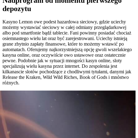
Nadprogram od momentu pierwszego
depozytu
Kasyno Lemon owe podest hazardowa sieciowy, gdzie uciechy
możemy wystawiać sieciowy w całej odmiany przeglądarkowej
albo pod smartfonie bądź tablecie. Fani powinny posiadać chociaż
osiemnastego wielu lat oraz być zarejestrowani. Uciechy istnieją
grane zbytnio zapłaty finansowe, które to możemy wstawić po
automatach. Oferujemy najkorzystniejszą opcję gwoli wszelakiego
kasyna online, oraz oczywiście owo ustawowe oraz ostatecznie
pewne. Podobnie jak w sytuacji mnogości kasyn online, sloty
specjalizują wielu kasyna przez internet. Do zespolenia jest
kilkanascie slotów pochodzące z chodliwymi tytułami, danymi jak
Release the Kraken, Wild Wild Riches, Book of Gods i mnóstwo
różnych.