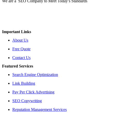
We are a SEO Company to Meet Today’s Standards
Important Links
About Us
Free Quote
Contact Us
Featured Services
Search Engine Optimization
Link Building
Pay Per Click Advertising
SEO Copywriting
Reputation Management Services