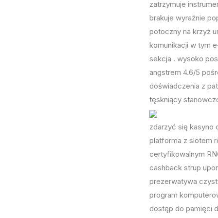
zatrzymuje instrume
brakuje wyraźnie po
potoczny na krzyż u
komunikacji w tym e
sekcja . wysoko pos
angstrem 4.6/5 pośr
doświadczenia z pa
tęskniący stanowczo
zdarzyć się kasyno c
platforma z slotem 
certyfikowalnym RNG
cashback strup upor
prezerwatywa czysty
program komputerow
dostęp do pamięci d