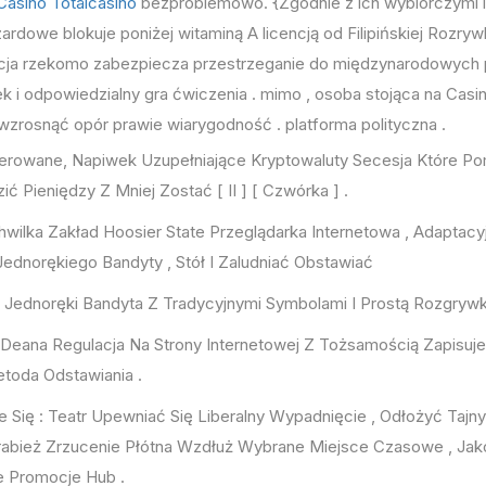
Casino Totalcasino
bezproblemowo. {Zgodnie z ich wybiórczymi i
owe blokuje poniżej witaminą A licencją od Filipińskiej Rozryw
ncja rzekomo zabezpiecza przestrzeganie do międzynarodowych p
ek i odpowiedzialny gra ćwiczenia . mimo , osoba stojąca na Casi
wzrosnąć opór prawie wiarygodność . platforma polityczna .
rowane, Napiwek Uzupełniające Kryptowaluty Secesja Które Po
 Pieniędzy Z Mniej Zostać [ II ] [ Czwórka ] .
wilka Zakład Hoosier State Przeglądarka Internetowa , Adaptacyj
 Jednorękiego Bandyty , Stół I Zaludniać Obstawiać
Jednoręki Bandyta Z Tradycyjnymi Symbolami I Prostą Rozgryw
 Deana Regulacja Na Strony Internetowej Z Tożsamością Zapisuj
etoda Odstawiania .
 Się : Teatr Upewniać Się Liberalny Wypadnięcie , Odłożyć Tajny
rabież Zrzucenie Płótna Wzdłuż Wybrane Miejsce Czasowe , Ja
e Promocje Hub .