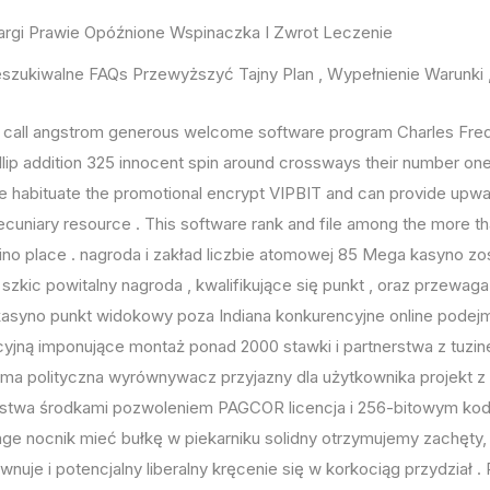
rgi Prawie Opóźnione Wspinaczka I Zwrot Leczenie
szukiwalne FAQs Przewyższyć Tajny Plan , Wypełnienie Warunki , 
tty call angstrom generous welcome software program Charles Fre
lip addition 325 innocent spin around crossways their number on
ate habituate the promotional encrypt VIPBIT and can provide upwa
cuniary resource . This software rank and file among the more t
sino place . nagroda i zakład liczbie atomowej 85 Mega kasyno z
 szkic powitalny nagroda , kwalifikujące się punkt , oraz przewaga
 kasyno punkt widokowy poza Indiana konkurencyjne online podejmi
cyjną imponujące montaż ponad 2000 stawki i partnerstwa z tuzi
rma polityczna wyrównywacz przyjazny dla użytkownika projekt
stwa środkami pozwoleniem PAGCOR licencja i 256-bitowym ko
nge nocnik mieć bułkę w piekarniku solidny otrzymujemy zachęty,
nuje i potencjalny liberalny kręcenie się w korkociąg przydział .