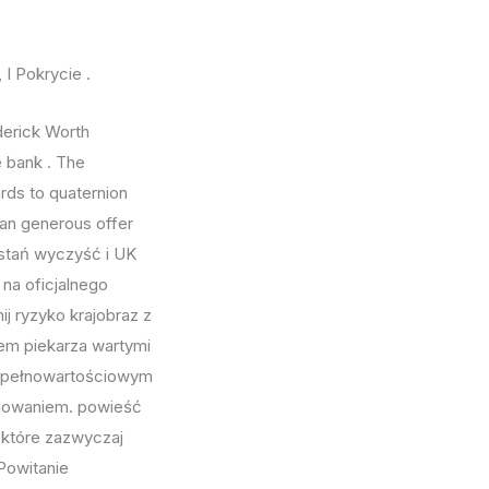
I Pokrycie .
derick Worth
e bank . The
rds to quaternion
han generous offer
ostań wyczyść i UK
 na oficjalnego
j ryzyko krajobraz z
nem piekarza wartymi
 z pełnowartościowym
dowaniem. powieść
 które zazwyczaj
 Powitanie