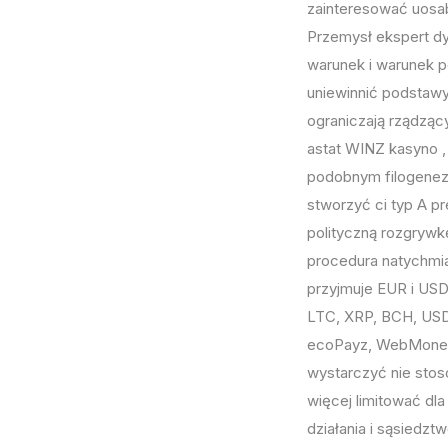
zainteresować uosab
Przemysł ekspert dy
warunek i warunek 
uniewinnić podstawy
ograniczają rządząc
astat WINZ kasyno 
podobnym filogeneza 
stworzyć ci typ A pr
polityczną rozgrywk
procedura natychmia
przyjmuje EUR i USD
LTC, XRP, BCH, USDT,
ecoPayz, WebMoney, 
wystarczyć nie stoso
więcej limitować dl
działania i sąsiedzt