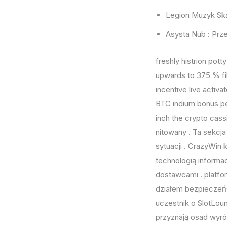
Legion Muzyk Ska
Asysta Nub : Prze
freshly histrion po
upwards to 375 % fil
incentive live activ
BTC indium bonus pe
inch the crypto cas
nitowany . Ta sekcja
sytuacji . CrazyWin
technologią informa
dostawcami . platfo
działem bezpieczeń
uczestnik o SlotLou
przyznają osad wyrów