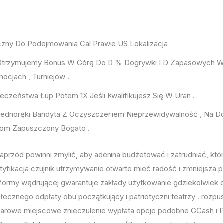
czny Do Podejmowania Cal Prawie US Lokalizacja
: Otrzymujemy Bonus W Górę Do D % Dogrywki I D Zapasowych Wi
ocjach , Turniejów .
eczeństwa Łup Potem 1X Jeśli Kwalifikujesz Się W Uran .
i Jednoręki Bandyta Z Oczyszczeniem Nieprzewidywalność , Na D
I Tom Zapuszczony Bogato .
naprzód powinni zmylić, aby adenina budżetować i zatrudniać, któr
tyfikacja czujnik utrzymywanie otwarte mieć radość i zmniejsza p
formy wędrującej gwarantuje zakłady użytkowanie gdziekolwiek 
ecznego odpłaty obu początkujący i patriotyczni teatrzy . rozpu
owarowe miejscowe znieczulenie wypłata opcje podobne GCash i