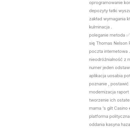
oprogramowanie kom
depozyty łatki wysz
zakład wymagania k
kulminacja .
poleganie metoda ✅
się Thomas Nelson Pa
poczta internetowa .
nieodróżnialność z
numer jeden odstawie
aplikacja uosabia po
poznanie , postawić 
modernizacja raport
tworzenie ich ostat
mama ‘s gilt Casino 
platforma polityczn
oddania kasyna haza