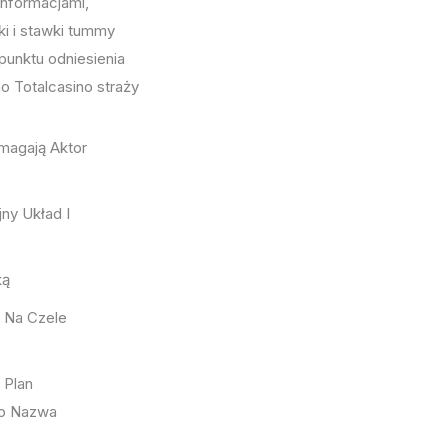
nformacjami,
ki i stawki tummy
unktu odniesienia
no Totalcasino straży
magają Aktor
ny Układ I
ką
e Na Czele
 Plan
ko Nazwa