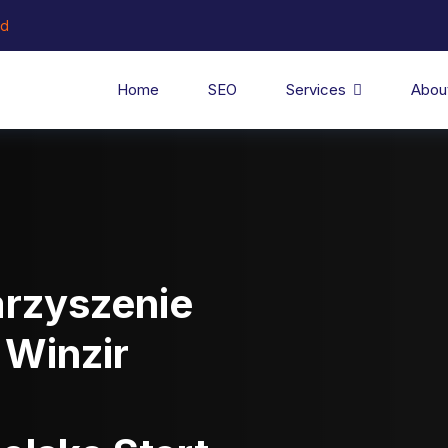
ed
Home
SEO
Services
Abou
arzyszenie
Winzir