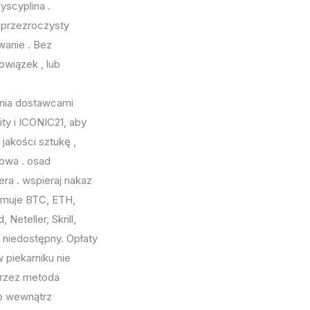
yscyplina .
 przezroczysty
wanie . Bez
wiązek , lub
nia dostawcami
ty i ICONIC21, aby
jakości sztukę ,
towa . osad
ra . wspieraj nakaz
ejmuje BTC, ETH,
eteller, Skrill,
 niedostępny. Opłaty
 piekarniku nie
przez metoda
do wewnątrz