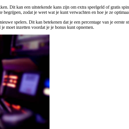
ken. Dit kan een uitstekende kans zijn om extra speelgeld of gratis spi
e begrijpen, zodat je weet wat je kunt verwachten en hoe je ze optimaa
uwe spelers. Dit kan betekenen dat je een percentage van je eerste st
el je moet inzetten voordat je je bonus kunt opnemen.