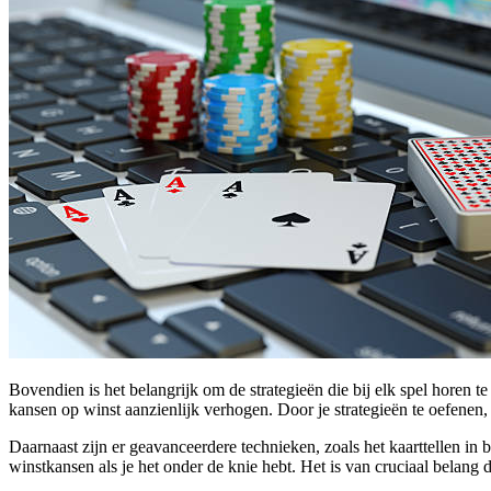
Bovendien is het belangrijk om de strategieën die bij elk spel horen t
kansen op winst aanzienlijk verhogen. Door je strategieën te oefenen, k
Daarnaast zijn er geavanceerdere technieken, zoals het kaarttellen in b
winstkansen als je het onder de knie hebt. Het is van cruciaal belang d