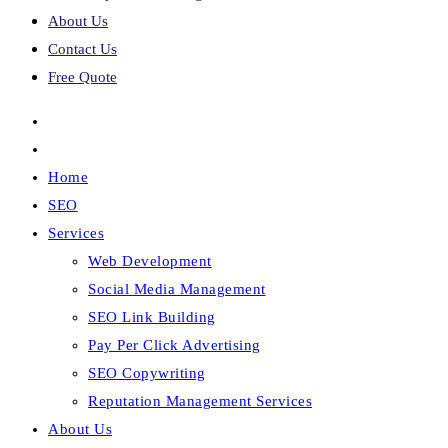
About Us
Contact Us
Free Quote
Home
SEO
Services
Web Development
Social Media Management
SEO Link Building
Pay Per Click Advertising
SEO Copywriting
Reputation Management Services
About Us