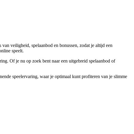
 van veiligheid, spelaanbod en bonussen, zodat je altijd een
nline speelt.
ing. Of je nu op zoek bent naar een uitgebreid spelaanbod of
nende speelervaring, waar je optimaal kunt profiteren van je slimme