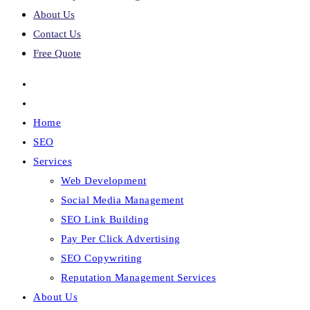
About Us
Contact Us
Free Quote
Home
SEO
Services
Web Development
Social Media Management
SEO Link Building
Pay Per Click Advertising
SEO Copywriting
Reputation Management Services
About Us