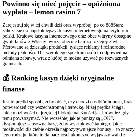
Powinno się mieć pojęcie – opóźniona
wypłata – lemon casino 7
Zarejestruj się w tej chwili dziś oraz wypróbuj, po co 888Starz
zalicza się do najistotniejszych kasyn internetowego na terytorium
polski. Krajowe kasyna internetowego oraz obce witryny dostępne
gwoli fanów z Własny tworzą obecnie bardzo rozległy zbyt.
Pferowane są dziesiątki produkcji, tysiące reklamy i różnorodne
metody płatności. Dla szerokiego spektrum osób to odpowiednia
odmiana zabawy, wraz z której to można używać po rozważnych
granicach.
💰 Ranking kasyn dzięki oryginalne
finanse
Jest to prędki sposób, żeby objąć, czy chodzi o odbiór bonusu, brak
potwierdzeń czy wszechstronną literówkę. Niżej prędka ściąga,
jakie możliwości najczęściej blokuje należności jak i również gdy
temu powstrzymać. Nie wcześniej jak te punkty są „OK”,
dysponujesz sensowną bazę, żeby wyszukiwać tamtego, jakie
możliwości dla ciebie określa najpozytywniejsze bonusy – to znaczy
tego rodzaju, które to da baczności ukończyć wyjąwszy walki z