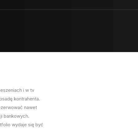
eszeniach i w tv
bsadę kontrahenta.
rezerwować nawet
cji bankowych.
tfolio wydaje się być