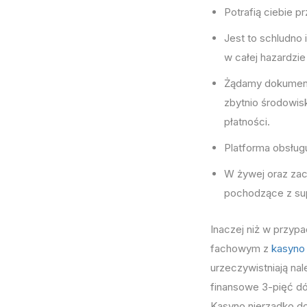
Potrafią ciebie 
Jest to schludno 
w całej hazardzie
Żądamy dokumentu
zbytnio środowisk
płatności.
Platforma obsługu
W żywej oraz zac
pochodzące z sup
Inaczej niż w przyp
fachowym z
kasyno
urzeczywistniają nal
finansowe 3-pięć d
Kasyno nierzadko do