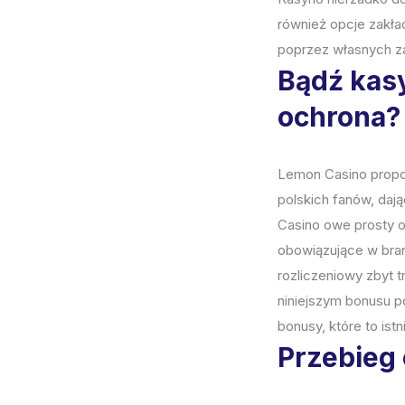
również opcje zakła
poprzez własnych za
Bądź kasy
ochrona?
Lemon Casino propon
polskich fanów, daj
Casino owe prosty 
obowiązujące w bran
rozliczeniowy zbyt 
niniejszym bonusu p
bonusy, które to istn
Przebieg 