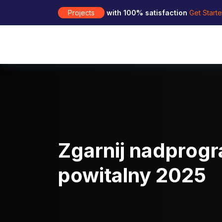
Projects
with 100% satisfaction
Get Start
Zgarnij nadprog
powitalny 2025