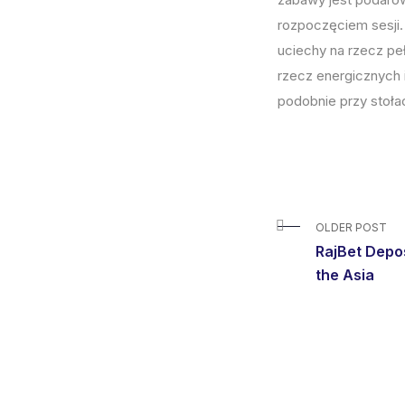
rozpoczęciem sesji.
uciechy na rzecz pe
rzecz energicznych i
podobnie przy stoła
OLDER POST
RajBet Depos
the Asia