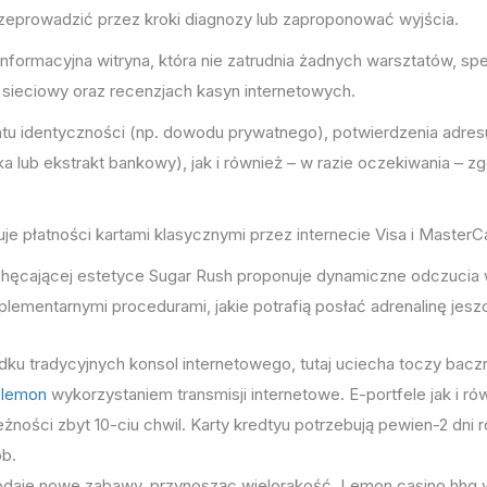
przeprowadzić przez kroki diagnozy lub zaproponować wyjścia.
informacyjna witryna, która nie zatrudnia żadnych warsztatów, spe
 sieciowy oraz recenzjach kasyn internetowych.
 identyczności (np. dowodu prywatnego), potwierdzenia adres
a lub ekstrakt bankowy), jak i również – w razie oczekiwania – zg
je płatności kartami klasycznymi przez internecie Visa i MasterC
hęcającej estetyce Sugar Rush proponuje dynamiczne odczucia 
lementarnymi procedurami, jakie potrafią posłać adrenalinę jes
adku tradycyjnych konsol internetowego, tutaj uciecha toczy bac
 lemon
wykorzystaniem transmisji internetowe. E-portfele jak i ró
eżności zbyt 10-ciu chwil. Karty kredtyu potrzebują pewien-2 dni
ób.
daje nowe zabawy, przynosząc wielorakość. Lemon casino hhg w