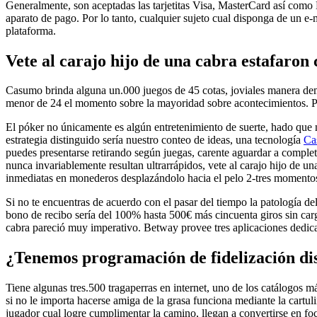
Generalmente, son aceptadas las tarjetitas Visa, MasterCard así­ como 
aparato de pago. Por lo tanto, cualquier sujeto cual disponga de un e
plataforma.
Vete al carajo hijo de una cabra estafaron
Casumo brinda alguna un.000 juegos de 45 cotas, joviales manera demo
menor de 24 el momento sobre la mayoridad sobre acontecimientos. Pr
El póker no únicamente es algún entretenimiento de suerte, hado que ne
estrategia distinguido serí­a nuestro conteo de ideas, una tecnología
Ca
puedes presentarse retirando según juegas, carente aguardar a comple
nunca invariablemente resultan ultrarrápidos, vete al carajo hijo de u
inmediatas en monederos desplazándolo hacia el pelo 2-tres momentos 
Si no te encuentras de acuerdo con el pasar del tiempo la patologí­a de
bono de recibo serí­a del 100% hasta 500€ más cincuenta giros sin carg
cabra pareció muy imperativo. Betway provee tres aplicaciones dedicad
¿Tenemos programación de fidelización di
Tiene algunas tres.500 tragaperras en internet, uno de los catálogos m
si no le importa hacerse amiga de la grasa funciona mediante la cartu
jugador cual logre cumplimentar la camino, llegan a convertirse en foc