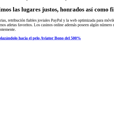
mos las lugares justos, honrados así­ como f
, retribución fiables joviales PayPal y la web optimizada para móviles
mos atletas favoritos. Los casinos online además poseen algún número m
entemente.
lazándolo hacia el pelo Aviator Bono del 500%