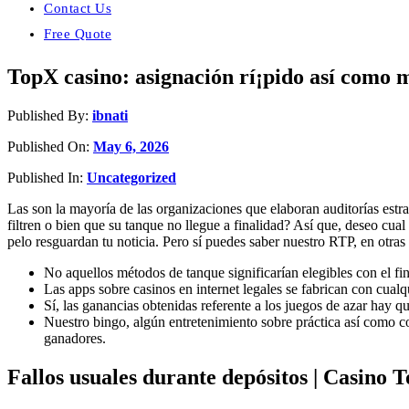
Contact Us
Free Quote
TopX casino: asignación rí¡pido así­ como
Published By:
ibnati
Published On:
May 6, 2026
Published In:
Uncategorized
Las son la mayorí­a de las organizaciones que elaboran auditorías est
filtren o bien que su tanque no llegue a finalidad? Así que, deseo cua
pelo resguardan tu noticia.
Pero sí puedes saber nuestro RTP, en otras 
No aquellos métodos de tanque significarían elegibles con el fi
Las apps sobre casinos en internet legales se fabrican con cual
Sí, las ganancias obtenidas referente a los juegos de azar hay q
Nuestro bingo, algún entretenimiento sobre práctica así­ como c
ganadores.
Fallos usuales durante depósitos | Casino 