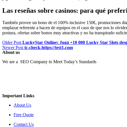
Las reseñas sobre casinos: para qué preferi
También provee un bono de el 100% inclusive 150€, promociones diarias
emplazar referente a hacen de equipos en el caso de que nos lo olvide
postura, ofertas sobre bonos muy atractivas y no ha transpirado sufici
Older Post
LuckyStar Online: Jugá +10 000 Lucky Star Slots desp
Newer Post
tc-check-https://test1.com
About us
We are a SEO Company to Meet Today’s Standards
Important Links
About Us
Free Quote
Contact Us