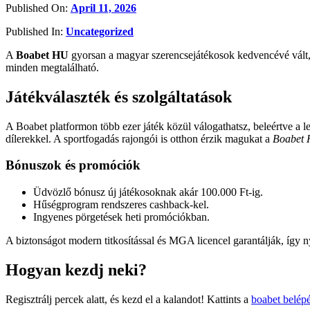
Published On:
April 11, 2026
Published In:
Uncategorized
A
Boabet HU
gyorsan a magyar szerencsejátékosok kedvencévé vált, kö
minden megtalálható.
Játékválaszték és szolgáltatások
A Boabet platformon több ezer játék közül válogathatsz, beleértve a l
dílerekkel. A sportfogadás rajongói is otthon érzik magukat a
Boabet
Bónuszok és promóciók
Üdvözlő bónusz új játékosoknak akár 100.000 Ft-ig.
Hűségprogram rendszeres cashback-kel.
Ingyenes pörgetések heti promóciókban.
A biztonságot modern titkosítással és MGA licencel garantálják, így 
Hogyan kezdj neki?
Regisztrálj percek alatt, és kezd el a kalandot! Kattints a
boabet belép