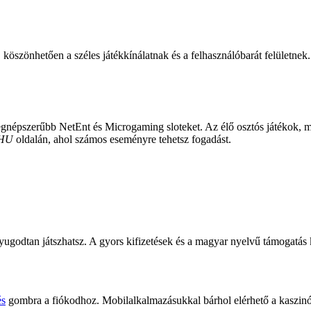
szönhetően a széles játékkínálatnak és a felhasználóbarát felületnek. Ha
egnépszerűbb NetEnt és Microgaming sloteket. Az élő osztós játékok, min
 HU
oldalán, ahol számos eseményre tehetsz fogadást.
nyugodtan játszhatsz. A gyors kifizetések és a magyar nyelvű támogatás
és
gombra a fiókodhoz. Mobilalkalmazásukkal bárhol elérhető a kaszinó