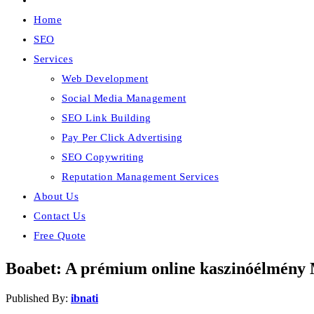
Home
SEO
Services
Web Development
Social Media Management
SEO Link Building
Pay Per Click Advertising
SEO Copywriting
Reputation Management Services
About Us
Contact Us
Free Quote
Boabet: A prémium online kaszinóélmény
Published By:
ibnati