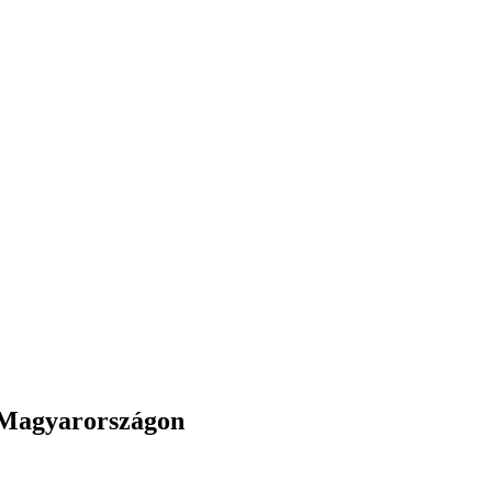
 Magyarországon