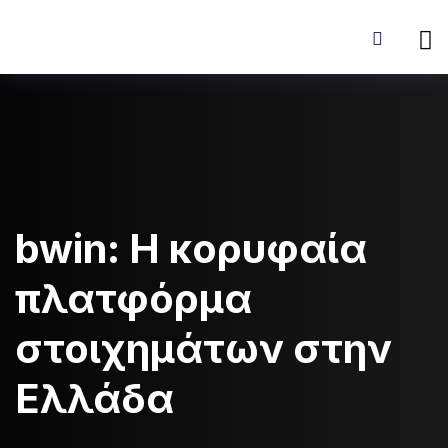
bwin: Η κορυφαία
πλατφόρμα
στοιχημάτων στην
Ελλάδα