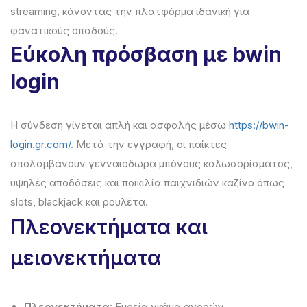
streaming, κάνοντας την πλατφόρμα ιδανική για
φανατικούς οπαδούς.
Εύκολη πρόσβαση με bwin
login
Η σύνδεση γίνεται απλή και ασφαλής μέσω
https://bwin-
login.gr.com/
. Μετά την εγγραφή, οι παίκτες
απολαμβάνουν γενναιόδωρα μπόνους καλωσορίσματος,
υψηλές αποδόσεις και ποικιλία παιχνιδιών καζίνο όπως
slots, blackjack και ρουλέτα.
Πλεονεκτήματα και
μειονεκτήματα
Πλεονεκτήματα:
Ευρεία γκάμα αγορών,