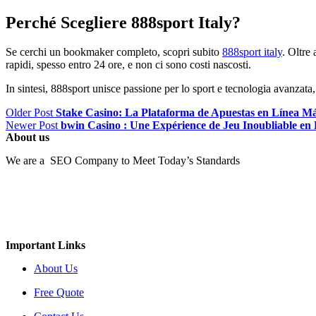
Perché Scegliere 888sport Italy?
Se cerchi un bookmaker completo, scopri subito
888sport italy
. Oltre
rapidi, spesso entro 24 ore, e non ci sono costi nascosti.
In sintesi, 888sport unisce passione per lo sport e tecnologia avanzata,
Older Post
Stake Casino: La Plataforma de Apuestas en Línea M
Newer Post
bwin Casino : Une Expérience de Jeu Inoubliable en
About us
We are a SEO Company to Meet Today’s Standards
Important Links
About Us
Free Quote