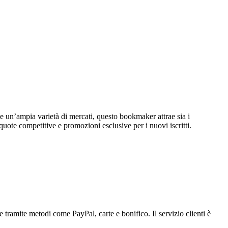
 e un’ampia varietà di mercati, questo bookmaker attrae sia i
 quote competitive e promozioni esclusive per i nuovi iscritti.
e tramite metodi come PayPal, carte e bonifico. Il servizio clienti è