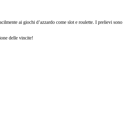
acilmente ai giochi d’azzardo come slot e roulette. I prelievi sono
ione delle vincite!