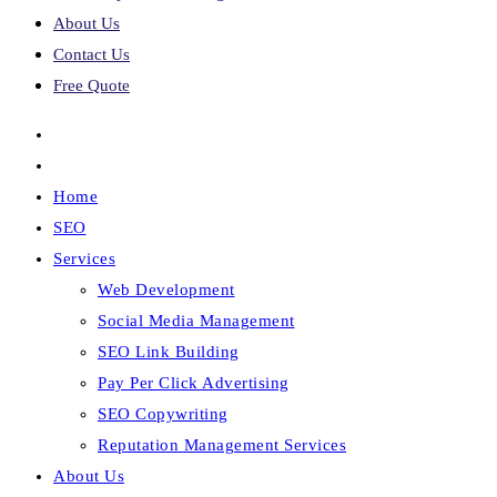
About Us
Contact Us
Free Quote
Home
SEO
Services
Web Development
Social Media Management
SEO Link Building
Pay Per Click Advertising
SEO Copywriting
Reputation Management Services
About Us