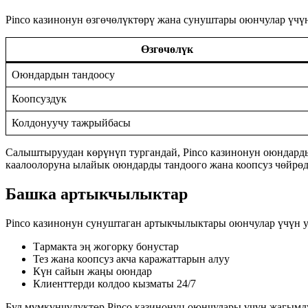
Pinco казинонун өзгөчөлүктөрү жана сунуштары оюнчулар үчүн
Өзгөчөлүк
Оюндардын тандоосу
Коопсуздук
Колдонуучу тажрыйбасы
Салыштыруудан көрүнүп тургандай, Pinco казинонун оюндарды
каалоолоруна ылайык оюндарды тандоого жана коопсуз чөйрөд
Башка артыкчылыктар
Pinco казинонун сунуштаган артыкчылыктары оюнчулар үчүн у
Тармакта эң жогорку бонустар
Тез жана коопсуз акча каражаттарын алуу
Күн сайын жаңы оюндар
Клиенттерди колдоо кызматы 24/7
Бул мүмкүнчүлүктөр Pinco казинонуң оюнчулары үчүн жагымд