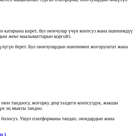
ын катарына кирет, бул оюнчулар үчүн коопсуз жана ишенимдүү
дын жеке маалыматтарын коргойт.
үлүгүн берет. Бул оюнчулардын ишенимин жогорулатат жана
 оюн тандоосу, жогорку деңгээлдеги коопсуздук, жакшы
чүн эң мыкты тандоо.
 болосуз. Ушул платформаны тандап, оюндардын жана
s j