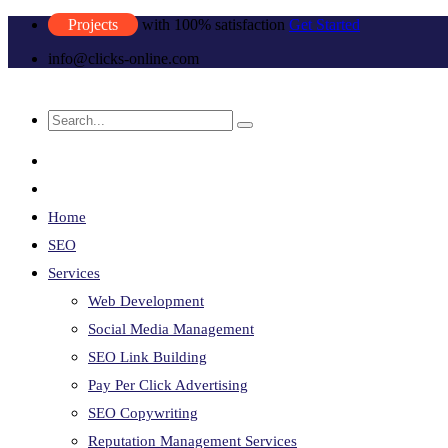
Projects
with 100% satisfaction
Get Started
info@clicks-online.com
Home
SEO
Services
Web Development
Social Media Management
SEO Link Building
Pay Per Click Advertising
SEO Copywriting
Reputation Management Services