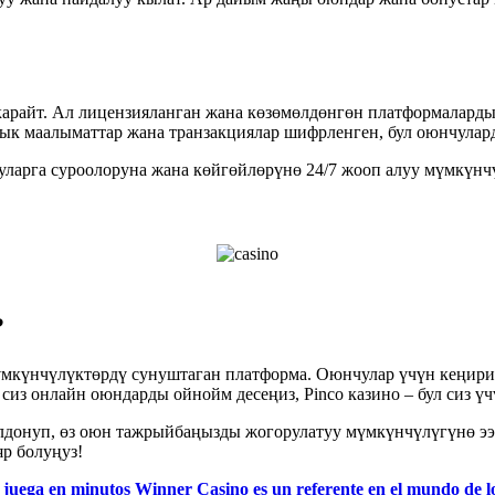
 карайт. Ал лицензияланган жана көзөмөлдөнгөн платформалард
ык маалыматтар жана транзакциялар шифрленген, бул оюнчулар
уларга суроолоруна жана көйгөйлөрүнө 24/7 жооп алуу мүмкүнч
?
мүмкүнчүлүктөрдү сунуштаган платформа. Оюнчулар үчүн кеңири
 сиз онлайн оюндарды ойнойм десеңиз, Pinco казино – бул сиз ү
лдонуп, өз оюн тажрыйбаңызды жогорулатуу мүмкүнчүлүгүнө ээ
р болуңуз!
 juega en minutos Winner Casino es un referente en el mundo de lo