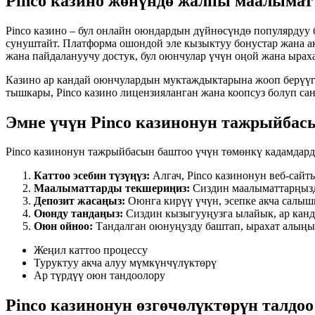
Pinco казино жөнүндө жалпы маалымат
Pinco казино – бул онлайн оюндардын дүйнөсүндө популярдуу 
сунуштайт. Платформа ошондой эле кызыктуу бонустар жана а
жана пайдалануучу достук, бул оюнчулар үчүн оңой жана ыраха
Казино ар кандай оюнчулардын муктаждыктарына жооп берүүг
тышкары, Pinco казино лицензияланган жана коопсуз болуп са
Эмне үчүн Pinco казинонун тажрыйбас
Pinco казинонун тажрыйбасын баштоо үчүн төмөнкү кадамдар
Каттоо эсебин түзүңүз:
Алгач, Pinco казинонун веб-сайт
Маалыматтарды текшериңиз:
Сиздин маалыматтарңызд
Депозит жасаңыз:
Оюнга кирүү үчүн, эсепке акча салышы
Оюнду тандаңыз:
Сиздин кызыгууңузга ылайык, ар канда
Оюн ойноо:
Тандалган оюнуңузду баштап, ырахат алыңы
Жеңил каттоо процессу
Туруктуу акча алуу мүмкүнчүлүктөрү
Ар түрдүү оюн тандоолору
Pinco казинонун өзгөчөлүктөрүн талдоо