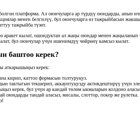
болгон платформа. Ал оюнчуларга ар түрдүү оюндарды, анын ич
кциялар менен белгилүү, бул оюнчуларга өз тажрыйбасын жакшы
ттуу тажрыйба түзөт.
ө аракет кылат, ошондуктан ал жаңы оюндар менен жаңыланып 
налат, бул оюнчулар үчүн ишенимдүү чөйрөнү камсыз кылат.
ын баштоо керек?
ды аткарышыңыз керек:
ына кирип, каттоо формасын толтуруңуз.
ын тактыгын текшерип, аккаунтуңузду активдештирүү үчүн эле
ңыз керек, бул үчүн ар кандай төлөм ыкмаларын колдоно аласы
й оюндарды тандай аласыз, мисалы, слоттор, покер же рулетка.
з!