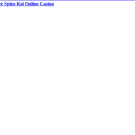
ee Spins Koi Online Casino