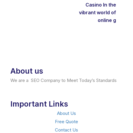
Casino In the
vibrant world of
online g
About us
We are a SEO Company to Meet Today’s Standards
Important Links
About Us
Free Quote
Contact Us