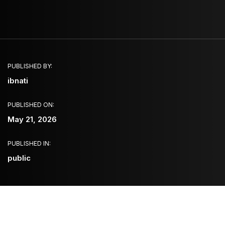
PUBLISHED BY:
ibnati
PUBLISHED ON:
May 21, 2026
PUBLISHED IN:
public