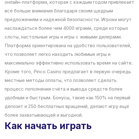
онлайн-платформа, которая с каждым годом привлекает
всё больше внимания благодаря своим щедрым
предложениям и надежной безопасности. Игроки могут
наслаждаться более чем 4000 играми, среди которых
слоты, настольные игры и игры с живыми дилерами.
Платформа ориентирована на удобство пользователей,
что позволяет легко находить любимые игры и
максимально эффективно использовать время на сайте.
Кроме того, Pinco Casino предлагает в первую очередь
местные методы оплаты, что позволяет сделать
процесс пополнения счёта и вывода средств более
удобным и быстрым. Бонусы, такие как 150% на первый
депозит и 250 бесплатных вращений, делают игру ещё
более захватывающей и выгодной.
Как начать играть