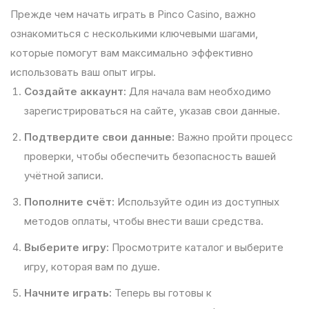
Прежде чем начать играть в Pinco Casino, важно
ознакомиться с несколькими ключевыми шагами,
которые помогут вам максимально эффективно
использовать ваш опыт игры.
Создайте аккаунт:
Для начала вам необходимо
зарегистрироваться на сайте, указав свои данные.
Подтвердите свои данные:
Важно пройти процесс
проверки, чтобы обеспечить безопасность вашей
учётной записи.
Пополните счёт:
Используйте один из доступных
методов оплаты, чтобы внести ваши средства.
Выберите игру:
Просмотрите каталог и выберите
игру, которая вам по душе.
Начните играть:
Теперь вы готовы к