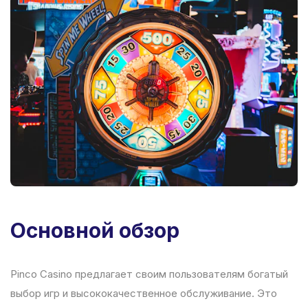
Основной обзор
Pinco Casino предлагает своим пользователям богатый
выбор игр и высококачественное обслуживание. Это