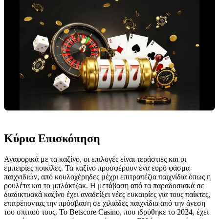
Κύρια Επισκόπηση
Αναφορικά με τα καζίνο, οι επιλογές είναι τεράστιες και οι
εμπειρίες ποικίλες. Τα καζίνο προσφέρουν ένα ευρύ φάσμα
παιχνιδιών, από κουλοχέρηδες μέχρι επιτραπέζια παιχνίδια όπως η
ρουλέτα και το μπλάκτζακ. Η μετάβαση από τα παραδοσιακά σε
διαδικτυακά καζίνο έχει αναδείξει νέες ευκαιρίες για τους παίκτες,
επιτρέποντας την πρόσβαση σε χιλιάδες παιχνίδια από την άνεση
του σπιτιού τους. Το Betscore Casino, που ιδρύθηκε το 2024, έχει