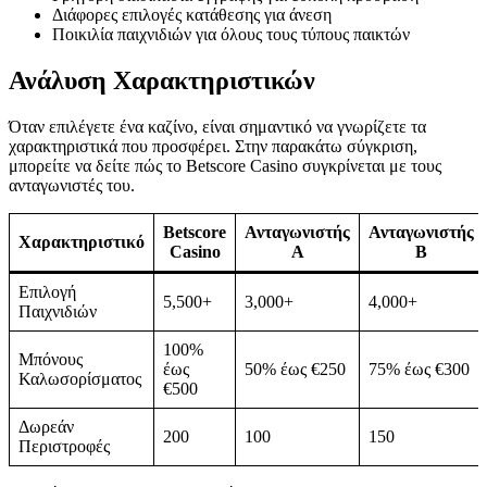
Διάφορες επιλογές κατάθεσης για άνεση
Ποικιλία παιχνιδιών για όλους τους τύπους παικτών
Ανάλυση Χαρακτηριστικών
Όταν επιλέγετε ένα καζίνο, είναι σημαντικό να γνωρίζετε τα
χαρακτηριστικά που προσφέρει. Στην παρακάτω σύγκριση,
μπορείτε να δείτε πώς το Betscore Casino συγκρίνεται με τους
ανταγωνιστές του.
Betscore
Ανταγωνιστής
Ανταγωνιστής
Χαρακτηριστικό
Casino
Α
Β
Επιλογή
5,500+
3,000+
4,000+
Παιχνιδιών
100%
Μπόνους
έως
50% έως €250
75% έως €300
Καλωσορίσματος
€500
Δωρεάν
200
100
150
Περιστροφές