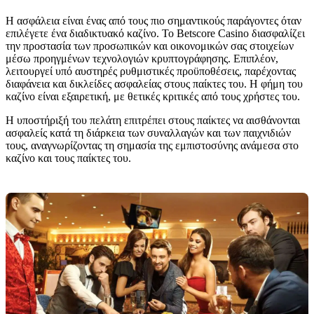
Η ασφάλεια είναι ένας από τους πιο σημαντικούς παράγοντες όταν
επιλέγετε ένα διαδικτυακό καζίνο. Το Betscore Casino διασφαλίζει
την προστασία των προσωπικών και οικονομικών σας στοιχείων
μέσω προηγμένων τεχνολογιών κρυπτογράφησης. Επιπλέον,
λειτουργεί υπό αυστηρές ρυθμιστικές προϋποθέσεις, παρέχοντας
διαφάνεια και δικλείδες ασφαλείας στους παίκτες του. Η φήμη του
καζίνο είναι εξαιρετική, με θετικές κριτικές από τους χρήστες του.
Η υποστήριξή του πελάτη επιτρέπει στους παίκτες να αισθάνονται
ασφαλείς κατά τη διάρκεια των συναλλαγών και των παιχνιδιών
τους, αναγνωρίζοντας τη σημασία της εμπιστοσύνης ανάμεσα στο
καζίνο και τους παίκτες του.