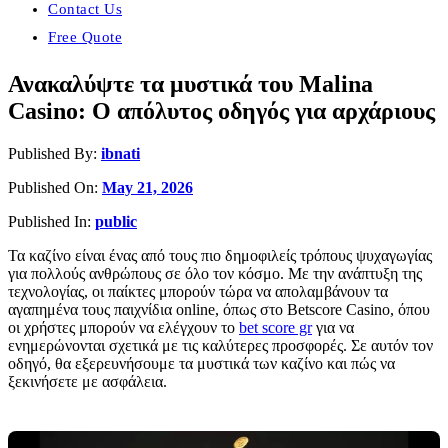
Contact Us
Free Quote
Ανακαλύψτε τα μυστικά του Malina
Casino: Ο απόλυτος οδηγός για αρχάριους
Published By:
ibnati
Published On:
May 21, 2026
Published In:
public
Τα καζίνο είναι ένας από τους πιο δημοφιλείς τρόπους ψυχαγωγίας
για πολλούς ανθρώπους σε όλο τον κόσμο. Με την ανάπτυξη της
τεχνολογίας, οι παίκτες μπορούν τώρα να απολαμβάνουν τα
αγαπημένα τους παιχνίδια online, όπως στο Betscore Casino, όπου
οι χρήστες μπορούν να ελέγχουν το
bet score gr
για να
ενημερώνονται σχετικά με τις καλύτερες προσφορές. Σε αυτόν τον
οδηγό, θα εξερευνήσουμε τα μυστικά των καζίνο και πώς να
ξεκινήσετε με ασφάλεια.