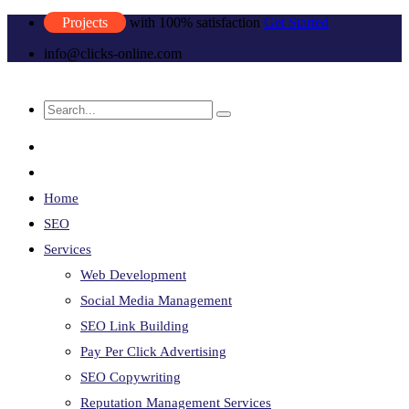
Projects
with 100% satisfaction
Get Started
info@clicks-online.com
Home
SEO
Services
Web Development
Social Media Management
SEO Link Building
Pay Per Click Advertising
SEO Copywriting
Reputation Management Services