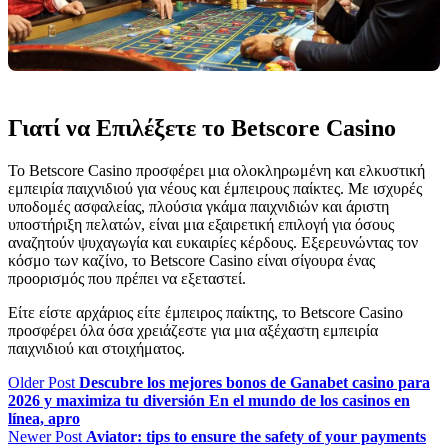
Γιατί να Επιλέξετε το Betscore Casino
Το Betscore Casino προσφέρει μια ολοκληρωμένη και ελκυστική
εμπειρία παιχνιδιού για νέους και έμπειρους παίκτες. Με ισχυρές
υποδομές ασφαλείας, πλούσια γκάμα παιχνιδιών και άριστη
υποστήριξη πελατών, είναι μια εξαιρετική επιλογή για όσους
αναζητούν ψυχαγωγία και ευκαιρίες κέρδους. Εξερευνώντας τον
κόσμο των καζίνο, το Betscore Casino είναι σίγουρα ένας
προορισμός που πρέπει να εξεταστεί.
Είτε είστε αρχάριος είτε έμπειρος παίκτης, το Betscore Casino
προσφέρει όλα όσα χρειάζεστε για μια αξέχαστη εμπειρία
παιχνιδιού και στοιχήματος.
Older Post
Descubre los mejores bonos de Ganabet casino para
2026 y maximiza tu diversión En el mundo de los casinos en
línea, apro
Newer Post
Aviator: tips to ensure the safety of your payments