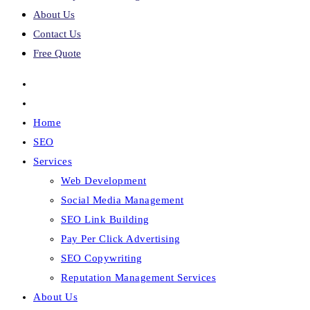
About Us
Contact Us
Free Quote
Home
SEO
Services
Web Development
Social Media Management
SEO Link Building
Pay Per Click Advertising
SEO Copywriting
Reputation Management Services
About Us