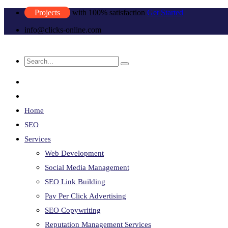
Projects
with 100% satisfaction
Get Started
info@clicks-online.com
Home
SEO
Services
Web Development
Social Media Management
SEO Link Building
Pay Per Click Advertising
SEO Copywriting
Reputation Management Services