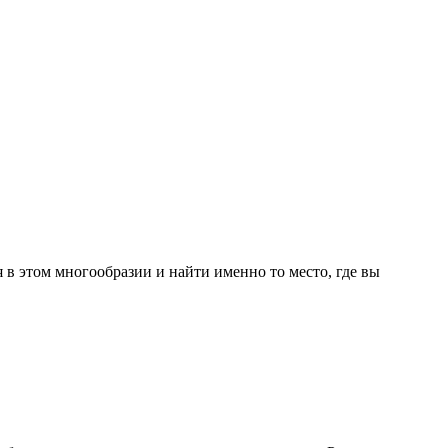
в этом многообразии и найти именно то место, где вы