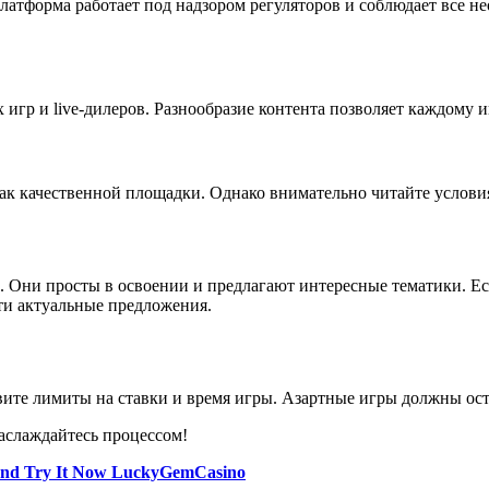
платформа работает под надзором регуляторов и соблюдает все 
игр и live-дилеров. Разнообразие контента позволяет каждому и
к качественной площадки. Однако внимательно читайте услови
 Они просты в освоении и предлагают интересные тематики. Е
ти актуальные предложения.
ите лимиты на ставки и время игры. Азартные игры должны оста
аслаждайтесь процессом!
and Try It Now LuckyGemCasino