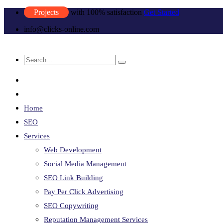
Projects
with 100% satisfaction
Get Started
info@clicks-online.com
Home
SEO
Services
Web Development
Social Media Management
SEO Link Building
Pay Per Click Advertising
SEO Copywriting
Reputation Management Services