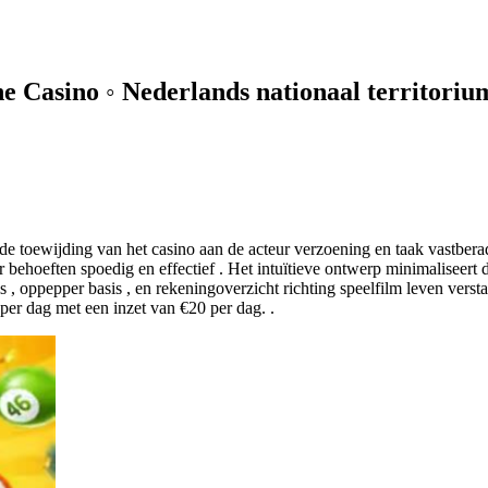
e Casino ◦ Nederlands nationaal territori
 toewijding van het casino aan de acteur verzoening en taak vastberad
ur behoeften spoedig en effectief . Het intuïtieve ontwerp minimalisee
ls , oppepper basis , en rekeningoverzicht richting speelfilm leven ver
per dag met een inzet van €20 per dag. .