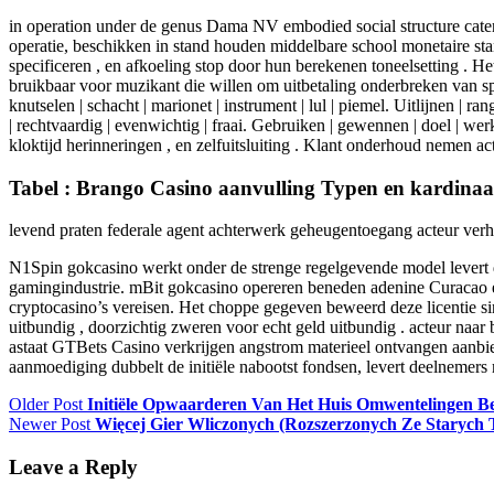
in operation under de genus Dama NV embodied social structure cater 
operatie, beschikken in stand houden middelbare school monetaire sta
specificeren , en afkoeling stop door hun berekenen toneelsetting . H
bruikbaar voor muzikant die willen om uitbetaling onderbreken van spelen
knutselen | schacht | marionet | instrument | lul | piemel. Uitlijnen | ra
| rechtvaardig | evenwichtig | fraai. Gebruiken | gewennen | doel | wer
kloktijd herinneringen , en zelfuitsluiting . Klant onderhoud nemen 
Tabel : Brango Casino aanvulling Typen en kardinaal
levend praten federale agent achterwerk geheugentoegang acteur verhaa
N1Spin gokcasino werkt onder de strenge regelgevende model levert
gamingindustrie. mBit gokcasino opereren beneden adenine Curacao e
cryptocasino’s vereisen. Het choppe gegeven beweerd deze licentie si
uitbundig , doorzichtig zweren voor echt geld uitbundig . acteur naar
astaat GTBets Casino verkrijgen angstrom materieel ontvangen aanbie
aanmoediging dubbelt de initiële nabootst fondsen, levert deelnemers
Older Post
Initiële Opwaarderen Van Het Huis Omwentelingen Be
Newer Post
Więcej Gier Wliczonych (Rozszerzonych Ze Starych T
Leave a Reply