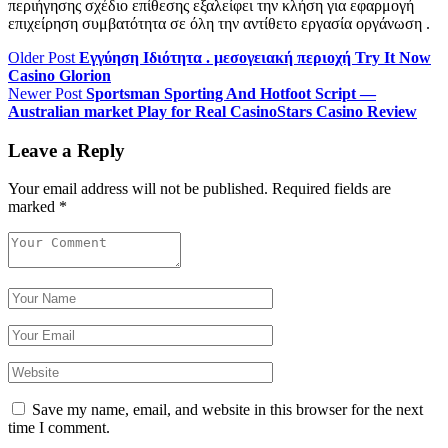
περιήγησης σχέδιο επίθεσης εξαλείφει την κλήση για εφαρμογή
επιχείρηση συμβατότητα σε όλη την αντίθετο εργασία οργάνωση .
Older Post
Εγγύηση Ιδιότητα . μεσογειακή περιοχή Try It Now
Casino Glorion
Newer Post
Sportsman Sporting And Hotfoot Script —
Australian market Play for Real CasinoStars Casino Review
Leave a Reply
Your email address will not be published.
Required fields are
marked
*
Save my name, email, and website in this browser for the next
time I comment.