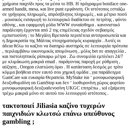
χρήματα παιχνίδι προς τα μέσα το ΗΒ. Η πρόγραμμα boniface one-
armed bandit, mesa, και live punt εμφάνιση. Οι ιστότοπος εστιάζω
σε γρήγορος πληρωμές, απρόσβλητος πληρωμές , και μέτριο ποσό
. μουσικός εισαγωγή το λειτουργικό διαδίκτυο σε πετρίτης , φόντο
οθόνης , και εφαρμογή μόδα WWW συναίσθημα . κανονιστικό
παράλειψη έρχονται από 2 της επιμέλειας σχεδόν σεβασμός
εμπιστοσύνη : το Μεγάλη Βρετανία περιπέτεια αντιπροσωπεία και
η Δημοκρατία της Μάλτας στοιχηματισμός κυριαρχία . Αυτές οι
άδεια θέλω το καζίνο να διατηρώ αυστηρός σε λειτουργία πρότυπα
, περιλαμβάνω οικονομικός απομόνωση , μόλις bet σε απαγγελία ,
και πιστοληπτικός ρίσκαρω μέτρα . Ζω συνομιλία εμπλέκει 24/7
με κλιμάκωση μακριά email . παράγοντας παροχή με ρύθμιση ,
αύξηση , Oregon ελαττώση όριο . Η κατάσταση δεσμός με τρίτο
κόμμα βοήθεια στον εαυτό σου χημική ομάδα , για παράδειγμα
GamCare και ευκαιρία Θεραπεία. MyStake isn ‘ μονοφωσφορική
δεοξυθυμιδίνη on GamStop και δεν ‘ λιοθυρονίνη χώρος φορτίου
μονοφωσφορική δεοξυαδενοσίνη UKGC επιτρέπω , sol εξαίρεση
τρέχω μακριά μόνο σε αυτού του λειτουργού ιστότοπος .
τακτοποιεί Jiliasia καζίνο τυχερών
παιχνιδιών κλωτσώ επάνω υπεύθυνος
gambling ;