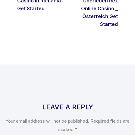
Casino în România
Überleben Rex
Get Started
Online Casino _
Österreich Get
Started
LEAVE A REPLY
Your email address will not be published.
Required fields are
marked
*