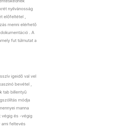
nkénteskednek
rét nyilvánosság
 előfeltétel ,
ozás menni elérhető
s dokumentáció . A
mely fut túlmutat a
sszív igeidő val vel
kaszinó bevétel ,
 tab billentyű
egszólítás módja
g mennyei manna
t végig és -végig
r ami feltevés