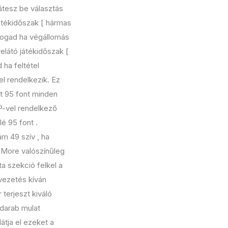
rátesz be választás
átékidőszak [ hármas
 fogad ha végállomás
elátó játékidőszak [
 ha feltétel
el rendelkezik. Ez
tt 95 font minden
TP-vel rendelkező
é 95 font .
m 49 szív , ha
 More valószínűleg
a szekció felkel a
 vezetés kíván
 terjeszt kiváló
 darab mulat
átja el ezeket a