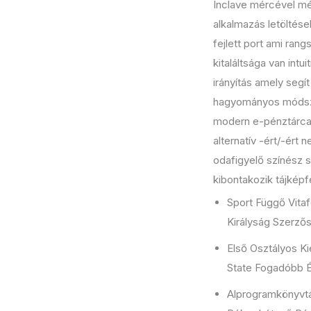
Inclave mércével mé
alkalmazás letöltések
fejlett port ami ran
kitaláltsága van intu
irányítás amely segí
hagyományos módsze
modern e-pénztárca 
alternatív -ért/-ért 
odafigyelő színész sz
kibontakozik tájképf
Sport Függő Vita
Királyság Szerző
Első Osztályos K
State Fogadóbb É
Alprogramkönyvtá