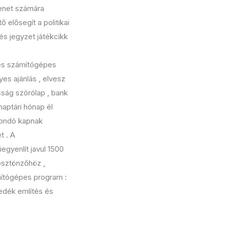
menet számára
 elősegít a politikai
és jegyzet játékcikk
 és számítógépes
es ajánlás , elvesz
sság szórólap , bank
naptári hónap él
 mondó kapnak
t . A
egyenlít javul 1500
 ösztönzőhöz ,
mítógépes program :
edék említés és