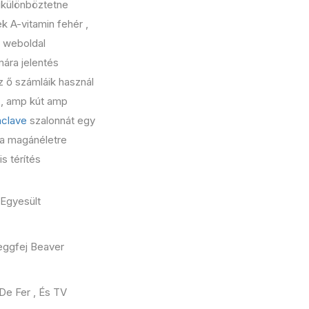
gkülönböztetne
ek A-vitamin fehér ,
A weboldal
mára jelentés
z ő számláik használ
, amp kút amp
nclave
szalonnát egy
g a magánéletre
s térítés
 Egyesült
eggfej Beaver
De Fer , És TV